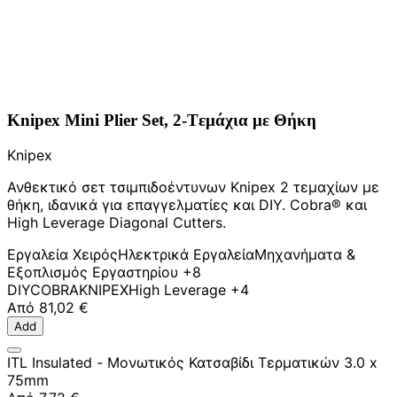
Knipex Mini Plier Set, 2-Tεμάχια με Θήκη
Knipex
Ανθεκτικό σετ τσιμπιδοέντυνων Knipex 2 τεμαχίων με
θήκη, ιδανικά για επαγγελματίες και DIY. Cobra® και
High Leverage Diagonal Cutters.
Εργαλεία Χειρός
Ηλεκτρικά Εργαλεία
Μηχανήματα &
Εξοπλισμός Εργαστηρίου
+8
DIY
COBRA
KNIPEX
High Leverage
+4
Από
81,02 €
Add
ITL Insulated - Μονωτικός Κατσαβίδι Τερματικών 3.0 x
75mm