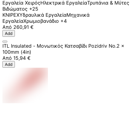
Εργαλεία Χειρός
Ηλεκτρικά Εργαλεία
Τρυπάνια & Μύτες
Βιδώματος
+25
KNIPEX
Υδραυλικά Εργαλεία
Μηχανικά
Εργαλεία
Χρωμιοβανάδιο
+4
Από
260,91 €
Add
ITL Insulated - Μονωτικός Κατσαβίδι Pozidriv No.2 x
100mm (4in)
Από
15,94 €
Add