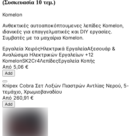
(Συσκευασία 10 τεμ.)
Komelon
Ανθεκτικές αυτοαποκόπτουμενες λεπίδες Komelon,
ιδανικές για επαγγελματικές και DIY εργασίες.
Συμβατές με τα μαχαίρια Komelon.
Εργαλεία Χειρός
Ηλεκτρικά Εργαλεία
Αξεσουάρ &
Αναλώσιμα Ηλεκτρικών Εργαλείων
+12
Komelon
SK2Cr4
Λεπίδες
Εργαλεία Κοπής
Από
5,06 €
Add
Knipex Cobra Σετ Λοξών Πιαστρών Αντλίας Νερού, 5-
τεμάχιο, Χρωμιοβαναδίου
Από
260,91 €
Add