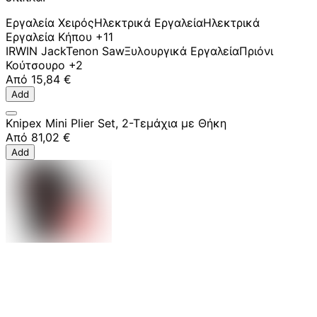
Εργαλεία Χειρός
Ηλεκτρικά Εργαλεία
Ηλεκτρικά
Εργαλεία Κήπου
+11
IRWIN Jack
Tenon Saw
Ξυλουργικά Εργαλεία
Πριόνι
Κούτσουρο
+2
Από
15,84 €
Add
Knipex Mini Plier Set, 2-Tεμάχια με Θήκη
Από
81,02 €
Add