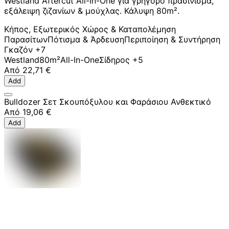
Westland Aftercut All-In-One για γρήγορο πρασίνισμα,
εξάλειψη ζιζανίων & μούχλας. Κάλυψη 80m².
Κήπος, Εξωτερικός Χώρος & Καταπολέμηση
Παρασίτων
Πότισμα & Άρδευση
Περιποίηση & Συντήρηση
Γκαζόν
+7
Westland
80m²
All-In-One
Σίδηρος
+5
Από
22,71 €
Add
Bulldozer Σετ Σκουπόξυλου και Φαράσιου Ανθεκτικό
Από
19,06 €
Add