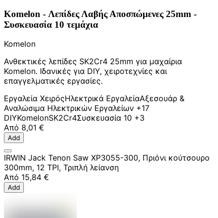
Komelon - Λεπίδες Λαβής Αποσπώμενες 25mm -
Συσκευασία 10 τεμάχια
Komelon
Ανθεκτικές λεπίδες SK2Cr4 25mm για μαχαίρια
Komelon. Ιδανικές για DIY, χειροτεχνίες και
επαγγελματικές εργασίες.
Εργαλεία Χειρός
Ηλεκτρικά Εργαλεία
Αξεσουάρ &
Αναλώσιμα Ηλεκτρικών Εργαλείων
+17
DIY
Komelon
SK2Cr4
Συσκευασία 10
+3
Από
8,01 €
Add
IRWIN Jack Tenon Saw XP3055-300, Πριόνι κούτσουρο
300mm, 12 TPI, Τριπλή λείανση
Από
15,84 €
Add