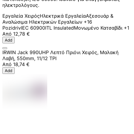
ηλεκτρολόγους.
Εργαλεία Χειρός
Ηλεκτρικά Εργαλεία
Αξεσουάρ &
Αναλώσιμα Ηλεκτρικών Εργαλείων
+16
Pozidriv
IEC 60900
ITL Insulated
Μονωμένο Κατσαβίδι
+1
Από
12,78 €
Add
IRWIN Jack 990UHP Λεπτό Πριόνι Χειρός, Μαλακή
Λαβή, 550mm, 11/12 TPI
Από
18,74 €
Add