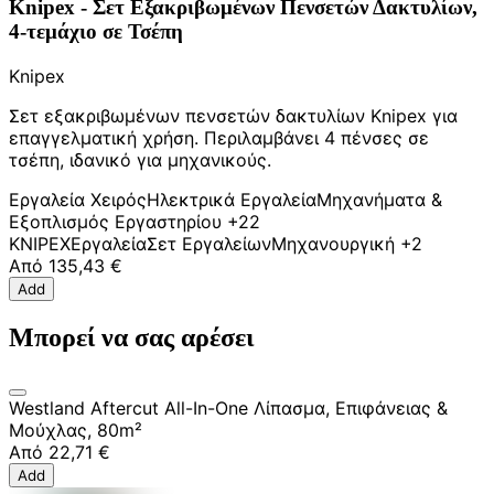
Knipex - Σετ Εξακριβωμένων Πενσετών Δακτυλίων,
4-τεμάχιο σε Τσέπη
Knipex
Σετ εξακριβωμένων πενσετών δακτυλίων Knipex για
επαγγελματική χρήση. Περιλαμβάνει 4 πένσες σε
τσέπη, ιδανικό για μηχανικούς.
Εργαλεία Χειρός
Ηλεκτρικά Εργαλεία
Μηχανήματα &
Εξοπλισμός Εργαστηρίου
+22
KNIPEX
Εργαλεία
Σετ Εργαλείων
Μηχανουργική
+2
Από
135,43 €
Add
Μπορεί να σας αρέσει
Westland Aftercut All-In-One Λίπασμα, Επιφάνειας &
Μούχλας, 80m²
Από
22,71 €
Add