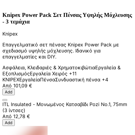
Knipex Power Pack Σετ Πένσας Υψηλής Μόχλευσης
- 3 τεμάχια
Knipex
Επαγγελματικό σετ πένσας Knipex Power Pack με
σχεδιασμό υψηλής μόχλευσης. Ιδανικό για
επαγγελματίες και DIY.
Ασφάλεια, Κλειδαριές & Χρηματοκιβώτια
Εργαλεία &
Εξοπλισμός
Εργαλεία Χειρός
+11
KNIPEX
Εργαλεία
Πένσα
Συνδυαστική πένσα
+4
Από
101,09 €
Add
ITL Insulated - Μονωμένος Κατσαβίδι Pozi No.1, 75mm
(3 ίντσες)
Από
12,78 €
Add