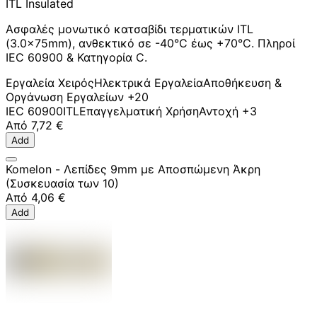
ITL Insulated
Ασφαλές μονωτικό κατσαβίδι τερματικών ITL
(3.0x75mm), ανθεκτικό σε -40°C έως +70°C. Πληροί
IEC 60900 & Κατηγορία C.
Εργαλεία Χειρός
Ηλεκτρικά Εργαλεία
Αποθήκευση &
Οργάνωση Εργαλείων
+20
IEC 60900
ITL
Επαγγελματική Χρήση
Αντοχή
+3
Από
7,72 €
Add
Komelon - Λεπίδες 9mm με Αποσπώμενη Άκρη
(Συσκευασία των 10)
Από
4,06 €
Add