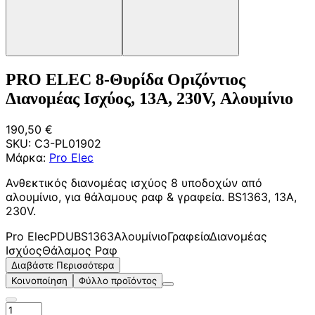
PRO ELEC 8-Θυρίδα Οριζόντιος
Διανομέας Ισχύος, 13A, 230V, Αλουμίνιο
190,50 €
SKU:
C3-PL01902
Μάρκα:
Pro Elec
Ανθεκτικός διανομέας ισχύος 8 υποδοχών από
αλουμίνιο, για θάλαμους ραφ & γραφεία. BS1363, 13A,
230V.
Pro Elec
PDU
BS1363
Αλουμίνιο
Γραφεία
Διανομέας
Ισχύος
Θάλαμος Ραφ
Διαβάστε Περισσότερα
Κοινοποίηση
Φύλλο προϊόντος