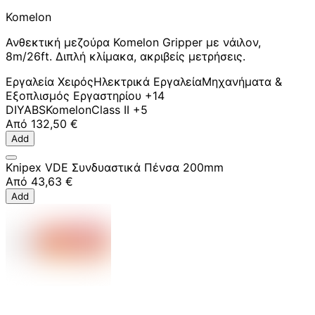
Komelon
Ανθεκτική μεζούρα Komelon Gripper με νάιλον,
8m/26ft. Διπλή κλίμακα, ακριβείς μετρήσεις.
Εργαλεία Χειρός
Ηλεκτρικά Εργαλεία
Μηχανήματα &
Εξοπλισμός Εργαστηρίου
+14
DIY
ABS
Komelon
Class II
+5
Από
132,50 €
Add
Knipex VDE Συνδυαστικά Πένσα 200mm
Από
43,63 €
Add