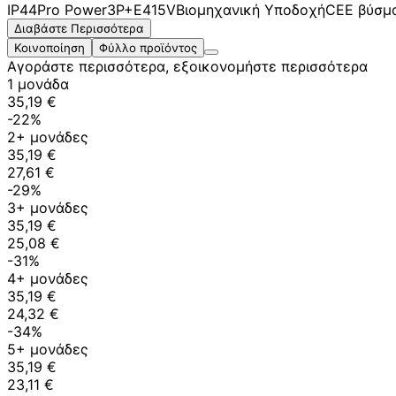
IP44
Pro Power
3P+E
415V
Βιομηχανική Υποδοχή
CEE βύσμ
Διαβάστε Περισσότερα
Κοινοποίηση
Φύλλο προϊόντος
Αγοράστε περισσότερα, εξοικονομήστε περισσότερα
1 μονάδα
35,19 €
-22%
2+ μονάδες
35,19 €
27,61 €
-29%
3+ μονάδες
35,19 €
25,08 €
-31%
4+ μονάδες
35,19 €
24,32 €
-34%
5+ μονάδες
35,19 €
23,11 €