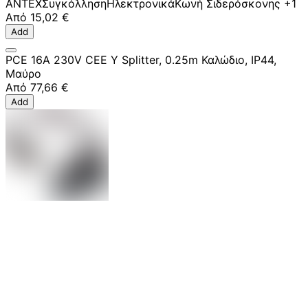
ANTEX
Συγκόλληση
Ηλεκτρονικά
Κωνή Σιδερόσκονης
+1
Από
15,02 €
Add
PCE 16A 230V CEE Y Splitter, 0.25m Καλώδιο, IP44,
Μαύρο
Από
77,66 €
Add