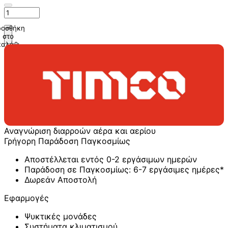
οσθήκη
στο
καλάθι
Αναγνώριση διαρροών αέρα και αερίου
Γρήγορη Παράδοση Παγκοσμίως
Αποστέλλεται εντός 0-2 εργάσιμων ημερών
Παράδοση σε Παγκοσμίως: 6-7 εργάσιμες ημέρες*
Δωρεάν Αποστολή
Εφαρμογές
Ψυκτικές μονάδες
Συστήματα κλιματισμού