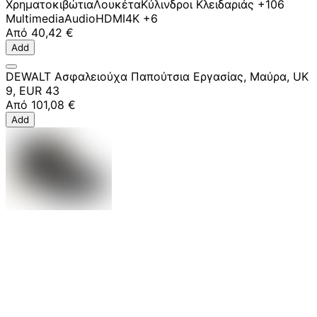
Χρηματοκιβώτια
Λουκέτα
Κύλινδροι Κλειδαριάς
+106
Multimedia
Audio
HDMI
4K
+6
Από
40,42 €
Add
DEWALT Ασφαλειούχα Παπούτσια Εργασίας, Μαύρα, UK
9, EUR 43
Από
101,08 €
Add