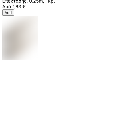
Επέκτασης, 0.25m, Γκρι
Από
1,63 €
Add