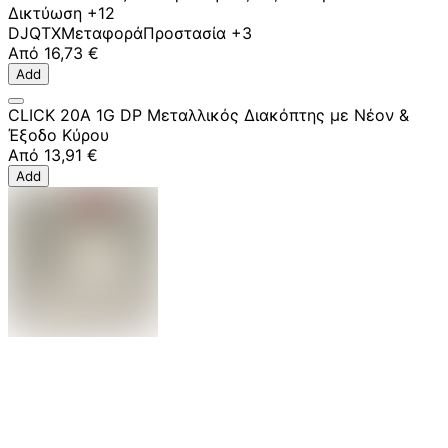
Δικτύωση
+12
DJ
QTX
Μεταφορά
Προστασία
+3
Από
16,73 €
Add
CLICK 20A 1G DP Μεταλλικός Διακόπτης με Νέον &
Έξοδο Κύρου
Από
13,91 €
Add