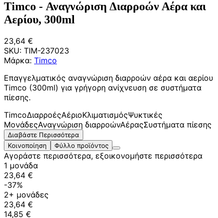
Timco - Αναγνώριση Διαρροών Αέρα και
Αερίου, 300ml
23,64 €
SKU:
TIM-237023
Μάρκα:
Timco
Επαγγελματικός αναγνώριση διαρροών αέρα και αερίου
Timco (300ml) για γρήγορη ανίχνευση σε συστήματα
πίεσης.
Timco
Διαρροές
Αέριο
Κλιματισμός
Ψυκτικές
Μονάδες
Αναγνώριση διαρροών
Αέρας
Συστήματα πίεσης
Διαβάστε Περισσότερα
Κοινοποίηση
Φύλλο προϊόντος
Αγοράστε περισσότερα, εξοικονομήστε περισσότερα
1 μονάδα
23,64 €
-37%
2+ μονάδες
23,64 €
14,85 €