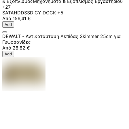
& Εξοπλισμός
Μηχανήματα & Εξοπλισμός Εργαστηρίου
+27
SATA
HDD
SSD
ICY DOCK
+5
Από
156,41 €
Add
DEWALT - Αντικατάσταση Λεπίδας Skimmer 25cm για
Γυψοσανίδες
Από
28,82 €
Add