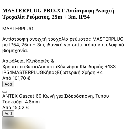
MASTERPLUG PRO-XT Αντίστροφη Ανοιχτή
Τροχαλία Ρεύματος, 25m + 3m, IP54
MASTERPLUG
Αντίστροφη ανοιχτή τροχαλία ρεύματος MASTERPLUG
με IP54, 25m + 3m, ιδανική για σπίτι, κήπο και ελαφριά
βιομηχανία.
Ασφάλεια, Κλειδαριές &
Χρηματοκιβώτια
Λουκέτα
Κύλινδροι Κλειδαριάς
+133
IP54
MASTERPLUG
Κήπος
Εξωτερική Χρήση
+4
Από
101,70 €
Add
ANTEX Gascat 60 Κωνή για Σιδερόσκονη, Τυπου
Τσεκούρι, 4.8mm
Από
15,02 €
Add