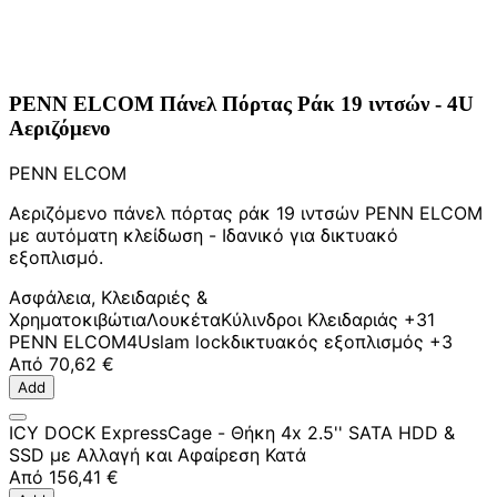
PENN ELCOM Πάνελ Πόρτας Ράκ 19 ιντσών - 4U
Αεριζόμενο
PENN ELCOM
Αεριζόμενο πάνελ πόρτας ράκ 19 ιντσών PENN ELCOM
με αυτόματη κλείδωση - Ιδανικό για δικτυακό
εξοπλισμό.
Ασφάλεια, Κλειδαριές &
Χρηματοκιβώτια
Λουκέτα
Κύλινδροι Κλειδαριάς
+31
PENN ELCOM
4U
slam lock
δικτυακός εξοπλισμός
+3
Από
70,62 €
Add
ICY DOCK ExpressCage - Θήκη 4x 2.5'' SATA HDD &
SSD με Αλλαγή και Αφαίρεση Κατά
Από
156,41 €