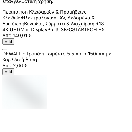
επαγγελματική χρήση.
Περιποίηση Κλειδαριών & Προμήθειες
Κλειδιών
Ηλεκτρολογικά, AV, Δεδομένα &
Δικτύωση
Καλώδια, Σύρματα & Διαχείριση
+18
4K UHD
Mini DisplayPort
USB-C
STARTECH
+5
Από
140,01 €
Add
DEWALT - Τρυπάνι Τσιμέντο 5.5mm x 150mm με
Καρβιδική Άκρη
Από
2,66 €
Add