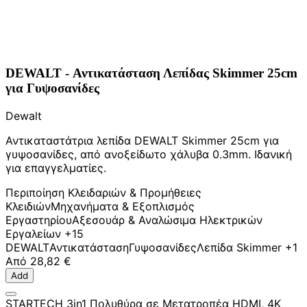
DEWALT - Αντικατάσταση Λεπίδας Skimmer 25cm
για Γυψοσανίδες
Dewalt
Αντικαταστάτρια λεπίδα DEWALT Skimmer 25cm για
γυψοσανίδες, από ανοξείδωτο χάλυβα 0.3mm. Ιδανική
για επαγγελματίες.
Περιποίηση Κλειδαριών & Προμήθειες
Κλειδιών
Μηχανήματα & Εξοπλισμός
Εργαστηρίου
Αξεσουάρ & Αναλώσιμα Ηλεκτρικών
Εργαλείων
+15
DEWALT
Αντικατάσταση
Γυψοσανίδες
Λεπίδα Skimmer
+1
Από
28,82 €
Add
STARTECH 3in1 Πολυθύρα σε Μετατροπέα HDMI, 4K