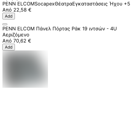
PENN ELCOM
Socapex
Θέατρα
Εγκαταστάσεις Ήχου
+5
Από
22,58 €
Add
PENN ELCOM Πάνελ Πόρτας Ράκ 19 ιντσών - 4U
Αεριζόμενο
Από
70,62 €
Add