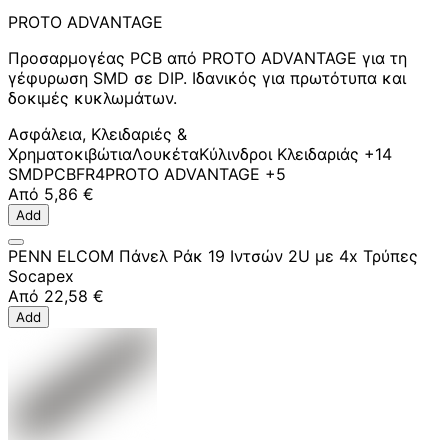
PROTO ADVANTAGE
Προσαρμογέας PCB από PROTO ADVANTAGE για τη
γέφυρωση SMD σε DIP. Ιδανικός για πρωτότυπα και
δοκιμές κυκλωμάτων.
Ασφάλεια, Κλειδαριές &
Χρηματοκιβώτια
Λουκέτα
Κύλινδροι Κλειδαριάς
+14
SMD
PCB
FR4
PROTO ADVANTAGE
+5
Από
5,86 €
Add
PENN ELCOM Πάνελ Ράκ 19 Ιντσών 2U με 4x Τρύπες
Socapex
Από
22,58 €
Add