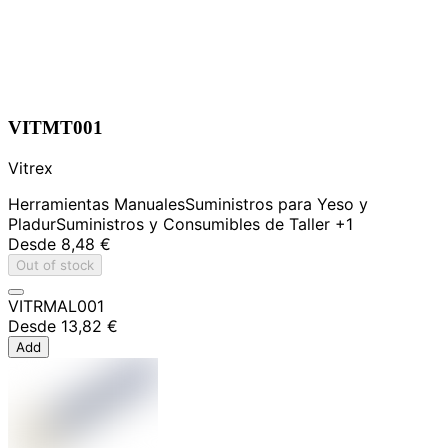
VITMT001
Vitrex
Herramientas Manuales
Suministros para Yeso y
Pladur
Suministros y Consumibles de Taller
+1
Desde
8,48 €
Out of stock
VITRMAL001
Desde
13,82 €
Add