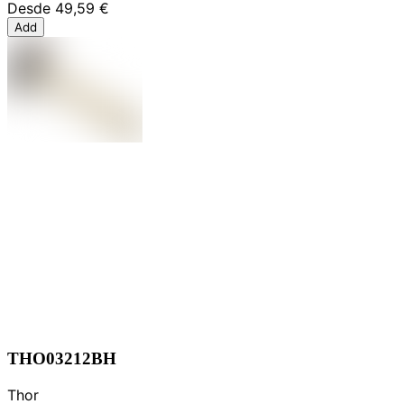
Desde
49,59 €
Add
THO03212BH
Thor