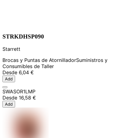
STRKDHSP090
Starrett
Brocas y Puntas de Atornillador
Suministros y
Consumibles de Taller
Desde
6,04 €
Add
SWASOR1LMP
Desde
16,58 €
Add