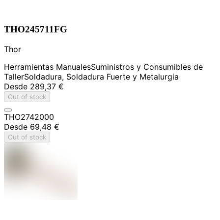
THO245711FG
Thor
Herramientas Manuales
Suministros y Consumibles de
Taller
Soldadura, Soldadura Fuerte y Metalurgia
Desde
289,37 €
Out of stock
THO2742000
Desde
69,48 €
Out of stock