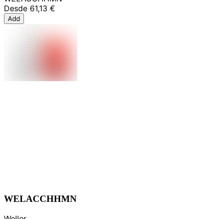
Desde
61,13 €
Add
WELACCHHMN
Weller