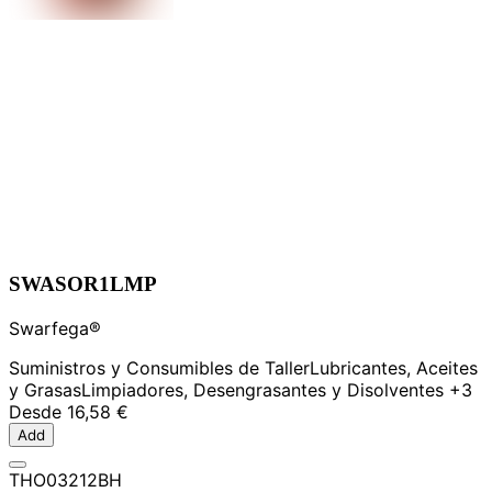
SWASOR1LMP
Swarfega®
Suministros y Consumibles de Taller
Lubricantes, Aceites
y Grasas
Limpiadores, Desengrasantes y Disolventes
+3
Desde
16,58 €
Add
THO03212BH