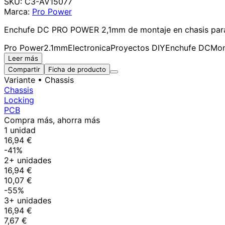
SKU:
C3-AV15077
Marca:
Pro Power
Enchufe DC PRO POWER 2,1mm de montaje en chasis para c
Pro Power
2.1mm
Electronica
Proyectos DIY
Enchufe DC
Mon
Leer más
Compartir
Ficha de producto
Variante
• Chassis
Chassis
Locking
PCB
Compra más, ahorra más
1 unidad
16,94 €
-41%
2+ unidades
16,94 €
10,07 €
-55%
3+ unidades
16,94 €
7,67 €