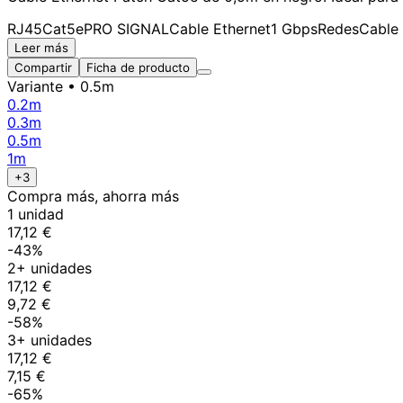
RJ45
Cat5e
PRO SIGNAL
Cable Ethernet
1 Gbps
Redes
Cable
Leer más
Compartir
Ficha de producto
Variante
• 0.5m
0.2m
0.3m
0.5m
1m
+3
Compra más, ahorra más
1 unidad
17,12 €
-43%
2+ unidades
17,12 €
9,72 €
-58%
3+ unidades
17,12 €
7,15 €
-65%