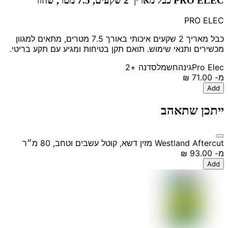
PRO ELEC כבל מאריך 2 שקעים, 7.5 מטר, שחור
PRO ELEC
כבל מאריך 2 שקעים איכותי באורך 7.5 מטרים, מתאים למגוון
מכשירים ותנאי שימוש. תואם תקן בטיחות ומגיע עם תקע בריטי.
Pro Elec
גינה
חשמל
סדנה
+2
מ-
‏71.00 ‏₪
Add
ייתכן שתאהב
Westland Aftercut מזין דשא, קוטל עשבים וטחב, 80 מ״ר
מ-
‏93.00 ‏₪
Add