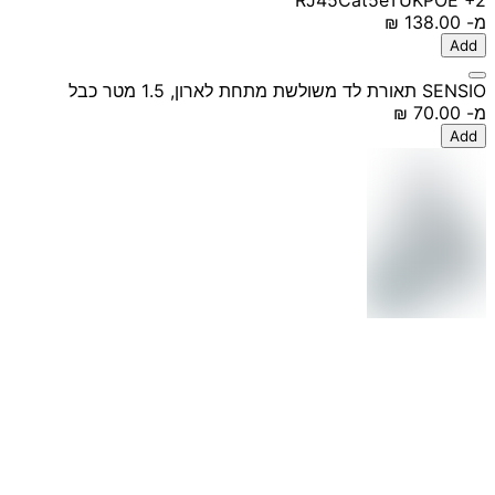
מ-
‏138.00 ‏₪
Add
SENSIO תאורת לד משולשת מתחת לארון, 1.5 מטר כבל
מ-
‏70.00 ‏₪
Add