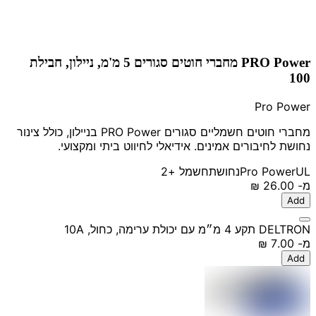
PRO Power מחברי חוטים סגורים 5 מ'מ, ניילון, חבילת
100
Pro Power
מחברי חוטים חשמליים סגורים PRO Power בניילון, כולל צינור
נחושת לחיבורים אמינים. אידיאלי לחיווט ביתי ומקצועי.
UL
Pro Power
נחושת
חשמל
+2
מ-
‏26.00 ‏₪
Add
DELTRON תקע 4 מ״מ עם יכולת ערימה, כחול, 10A
מ-
‏7.00 ‏₪
Add