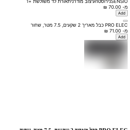
SENSIO
נירוסטה
עיצוב מודרני
תאורת לד משולשת
+1
מ-
‏70.00 ‏₪
Add
PRO ELEC כבל מאריך 2 שקעים, 7.5 מטר, שחור
מ-
‏71.00 ‏₪
Add