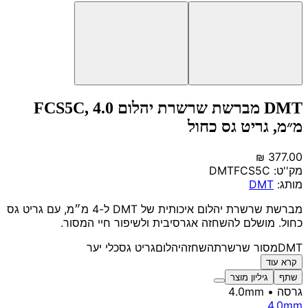
DMT מברשת שרשרת יהלום FCS5C, 4.0
מ״מ, גריט גס כחול
מק''ט:
DMTFCS5C
מותג:
DMT
מברשת שרשרת יהלום איכותית של DMT ל-4 מ״מ, עם גריט גס
כחול. מושלם להשחזה אגרסיבית ולשיפור חיי המסור.
DMT
מסור שרשרת
השחזה
יהלום
גריט גס
כלי יער
קרא עוד
שתף
גיליון מוצר
גרסה
• 4.0mm
4.0mm