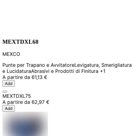
MEXTDXL68
MEXCO
Punte per Trapano e Avvitatore
Levigatura, Smerigliatura
e Lucidatura
Abrasivi e Prodotti di Finitura
+1
A partire da
61,13 €
Add
MEXTDXL75
A partire da
62,97 €
Add