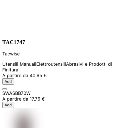
TAC1747
Tacwise
Utensili Manuali
Elettroutensili
Abrasivi e Prodotti di
Finitura
A partire da
40,95 €
Add
SWASBB70W
A partire da
17,76 €
Add