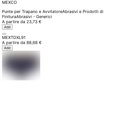
MEXCO
Punte per Trapano e Avvitatore
Abrasivi e Prodotti di
Finitura
Abrasivi - Generici
A partire da
23,73 €
Add
MEXTDXL91
A partire da
88,68 €
Add