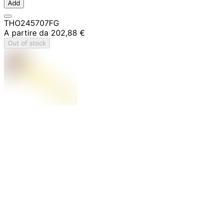
Add
THO245707FG
A partire da
202,88 €
Out of stock