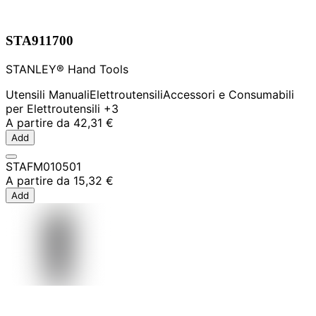
STA911700
STANLEY® Hand Tools
Utensili Manuali
Elettroutensili
Accessori e Consumabili
per Elettroutensili
+3
A partire da
42,31 €
Add
STAFM010501
A partire da
15,32 €
Add