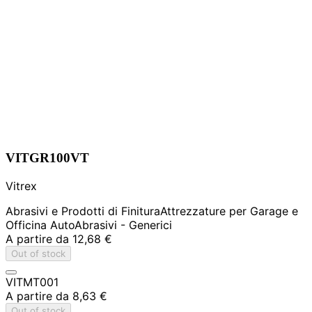
VITGR100VT
Vitrex
Abrasivi e Prodotti di Finitura
Attrezzature per Garage e
Officina Auto
Abrasivi - Generici
A partire da
12,68 €
Out of stock
VITMT001
A partire da
8,63 €
Out of stock