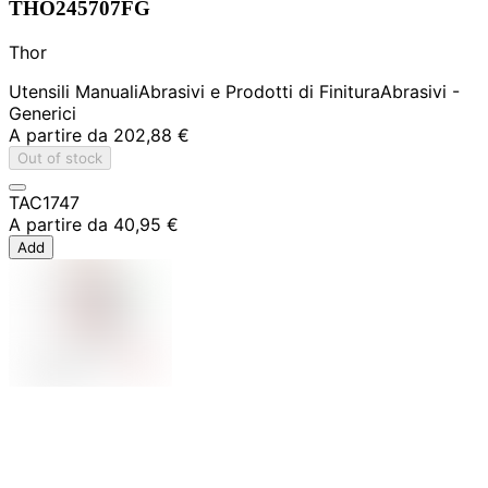
THO245707FG
Thor
Utensili Manuali
Abrasivi e Prodotti di Finitura
Abrasivi -
Generici
A partire da
202,88 €
Out of stock
TAC1747
A partire da
40,95 €
Add