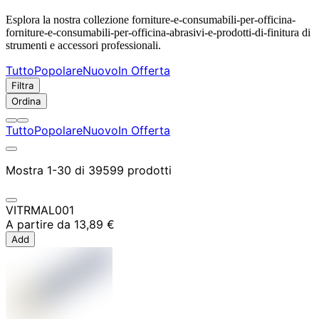
Esplora la nostra collezione forniture-e-consumabili-per-officina-
forniture-e-consumabili-per-officina-abrasivi-e-prodotti-di-finitura di
strumenti e accessori professionali.
Tutto
Popolare
Nuovo
In Offerta
Filtra
Ordina
Tutto
Popolare
Nuovo
In Offerta
Mostra 1-30 di 39599 prodotti
VITRMAL001
A partire da
13,89 €
Add