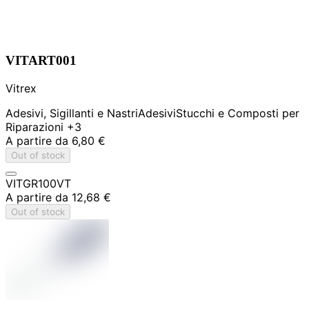
VITART001
Vitrex
Adesivi, Sigillanti e Nastri
Adesivi
Stucchi e Composti per
Riparazioni
+3
A partire da
6,80 €
Out of stock
VITGR100VT
A partire da
12,68 €
Out of stock