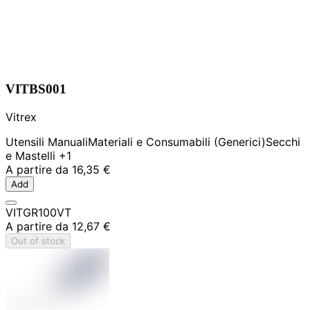
VITBS001
Vitrex
Utensili Manuali
Materiali e Consumabili (Generici)
Secchi
e Mastelli
+1
A partire da
16,35 €
Add
VITGR100VT
A partire da
12,67 €
Out of stock