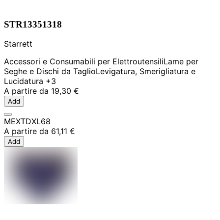
STR13351318
Starrett
Accessori e Consumabili per Elettroutensili
Lame per
Seghe e Dischi da Taglio
Levigatura, Smerigliatura e
Lucidatura
+3
A partire da
19,30 €
Add
MEXTDXL68
A partire da
61,11 €
Add