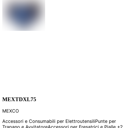
MEXTDXL75
MEXCO
Accessori e Consumabili per Elettroutensili
Punte per
Trapano e Avvitatore
Accessori per Fresatrici e Pialle
+2