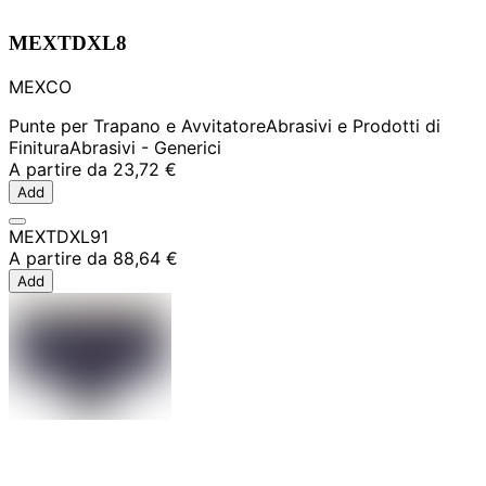
MEXTDXL8
MEXCO
Punte per Trapano e Avvitatore
Abrasivi e Prodotti di
Finitura
Abrasivi - Generici
A partire da
23,72 €
Add
MEXTDXL91
A partire da
88,64 €
Add