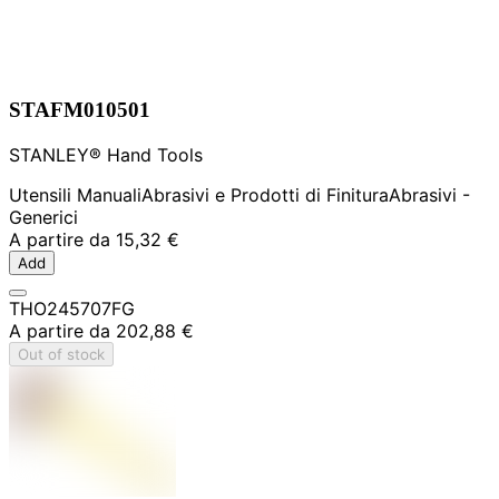
STAFM010501
STANLEY® Hand Tools
Utensili Manuali
Abrasivi e Prodotti di Finitura
Abrasivi -
Generici
A partire da
15,32 €
Add
THO245707FG
A partire da
202,88 €
Out of stock