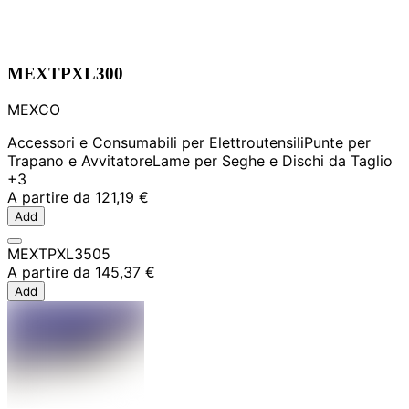
MEXTPXL300
MEXCO
Accessori e Consumabili per Elettroutensili
Punte per
Trapano e Avvitatore
Lame per Seghe e Dischi da Taglio
+3
A partire da
121,19 €
Add
MEXTPXL3505
A partire da
145,37 €
Add