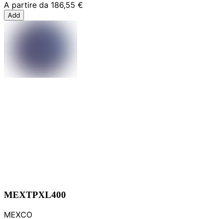
A partire da
186,55 €
Add
MEXTPXL400
MEXCO