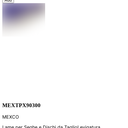
Add
MEXTPX90300
MEXCO
Lame per Seghe e Dischi da Taglio
Levigatura,