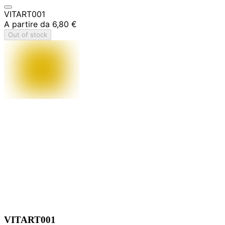
VITART001
A partire da
6,80 €
Out of stock
VITART001