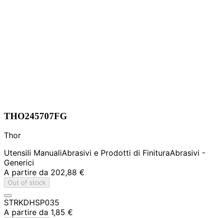
THO245707FG
Thor
Utensili Manuali
Abrasivi e Prodotti di Finitura
Abrasivi -
Generici
A partire da
202,88 €
Out of stock
STRKDHSP035
A partire da
1,85 €