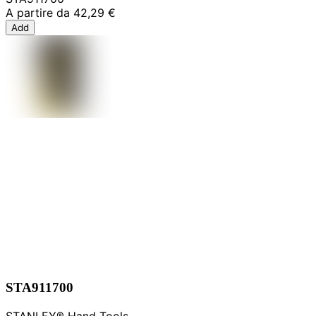
A partire da
42,29 €
Add
STA911700
STANLEY® Hand Tools