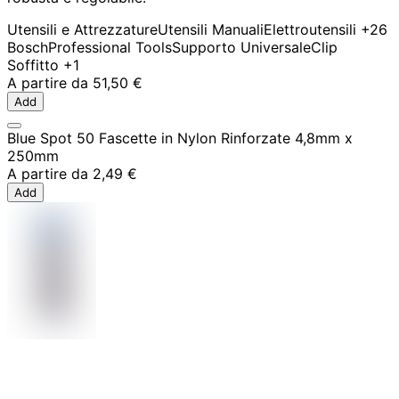
Utensili e Attrezzature
Utensili Manuali
Elettroutensili
+26
Bosch
Professional Tools
Supporto Universale
Clip
Soffitto
+1
A partire da
51,50 €
Add
Blue Spot 50 Fascette in Nylon Rinforzate 4,8mm x
250mm
A partire da
2,49 €
Add