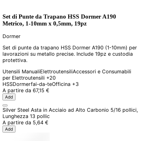
Set di Punte da Trapano HSS Dormer A190
Metrico, 1-10mm x 0,5mm, 19pz
Dormer
Set di punte da trapano HSS Dormer A190 (1-10mm) per
lavorazioni su metallo precise. Include 19pz e custodia
protettiva.
Utensili Manuali
Elettroutensili
Accessori e Consumabili
per Elettroutensili
+20
HSS
Dormer
fai-da-te
Officina
+3
A partire da
67,15 €
Add
Silver Steel Asta in Acciaio ad Alto Carbonio 5/16 pollici,
Lunghezza 13 pollic
A partire da
5,64 €
Add