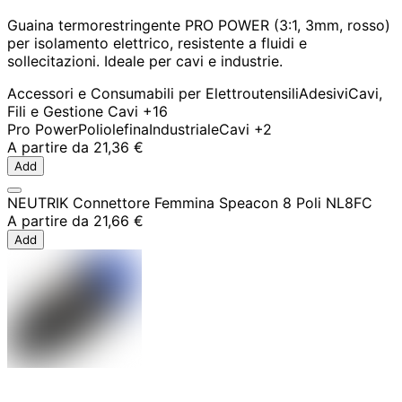
Guaina termorestringente PRO POWER (3:1, 3mm, rosso)
per isolamento elettrico, resistente a fluidi e
sollecitazioni. Ideale per cavi e industrie.
Accessori e Consumabili per Elettroutensili
Adesivi
Cavi,
Fili e Gestione Cavi
+16
Pro Power
Poliolefina
Industriale
Cavi
+2
A partire da
21,36 €
Add
NEUTRIK Connettore Femmina Speacon 8 Poli NL8FC
A partire da
21,66 €
Add