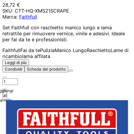
28,72 €
SKU:
CTT-HQ-XMS21SCRAPE
Marca:
Faithfull
Set Faithfull con raschietto manico lungo e lama
retrattile per rimuovere vernice, vinile e adesivi. Ideale
per fai da te e professionisti.
Faithfull
Fai da te
Pulizia
Manico Lungo
Raschietto
Lame di
ricambio
lama affilata
Leggi di più
Condividi
Scheda del prodotto
ggiungi
al
arrello