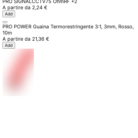
PRO SIGNAL
CCTV
75 Ohm
RF
+2
A partire da
2,24 €
Add
PRO POWER Guaina Termorestringente 3:1, 3mm, Rosso,
10m
A partire da
21,36 €
Add