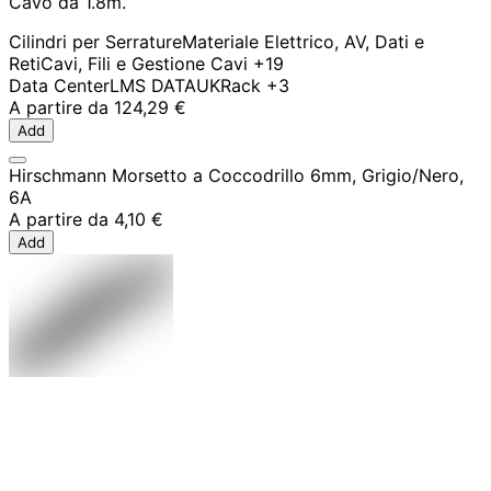
Cavo da 1.8m.
Cilindri per Serrature
Materiale Elettrico, AV, Dati e
Reti
Cavi, Fili e Gestione Cavi
+19
Data Center
LMS DATA
UK
Rack
+3
A partire da
124,29 €
Add
Hirschmann Morsetto a Coccodrillo 6mm, Grigio/Nero,
6A
A partire da
4,10 €
Add