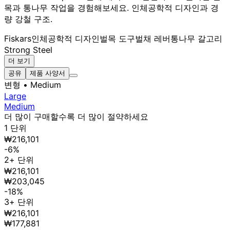
목과 통나무 작업을 경험해보세요. 인체공학적 디자인과 경
량 강철 구조.
Fiskars
인체공학적 디자인
벌목 도구
벌채 레버
통나무 갈고리
Strong Steel
더 보기
공유
제품 사양서
변형
• Medium
Large
Medium
더 많이 구매할수록 더 많이 절약하세요
1 단위
₩216,101
-6%
2+ 단위
₩216,101
₩203,045
-18%
3+ 단위
₩216,101
₩177,881