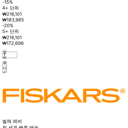
-15%
4+ 단위
₩216,101
₩183,985
-20%
5+ 단위
₩216,101
₩172,698
장
바
구
니
에
추
가
벌채 레버
전 세계 빠른 배송