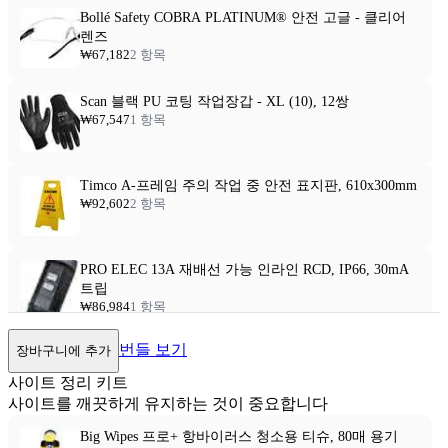
Bollé Safety COBRA PLATINUM® 안전 고글 - 클리어
렌즈
₩67,182
2 항목
Scan 블랙 PU 코팅 작업장갑 - XL (10), 12쌍
₩67,547
1 항목
Timco A-프레임 주의 작업 중 안전 표지판, 610x300mm
₩92,602
2 항목
PRO ELEC 13A 재배선 가능 인라인 RCD, IP66, 30mA
트립
₩86,984
1 항목
번들 보기
장바구니에 추가
사이트 정리 키트
사이트를 깨끗하게 유지하는 것이 중요합니다
Big Wipes 프로+ 항바이러스 청소용 티슈, 80매 용기