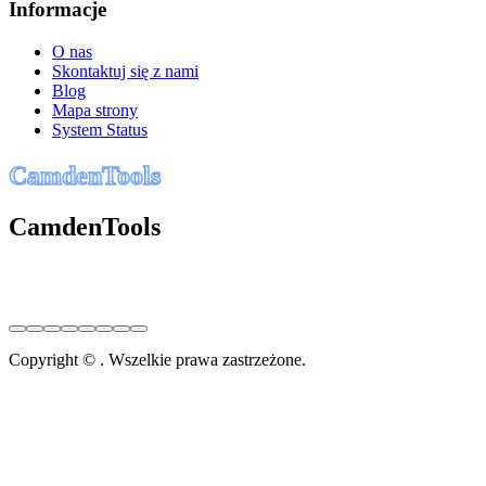
Informacje
O nas
Skontaktuj się z nami
Blog
Mapa strony
System Status
C
a
m
d
e
n
T
o
o
l
s
CamdenTools
Copyright © . Wszelkie prawa zastrzeżone.