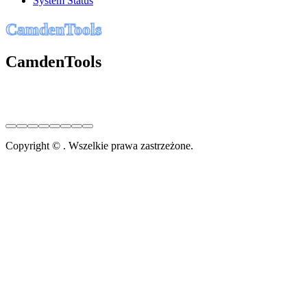
System Status
C
a
m
d
e
n
T
o
o
l
s
CamdenTools
Copyright © . Wszelkie prawa zastrzeżone.