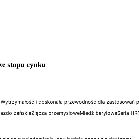
e stopu cynku
 Wytrzymałość i doskonała przewodność dla zastosowań p
iazdo żeńskie
Złącza przemysłowe
Miedź berylowa
Seria HR
ać się na powiadomienie, gdy będzie ponownie dostępny.