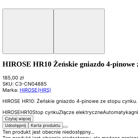
HIROSE HR10 Żeńskie gniazdo 4-pinowe z
185,00 zł
SKU:
C3-CN04885
Marka:
HIROSE(HRS)
HIROSE HR10: Żeńskie gniazdo 4-pinowe ze stopu cynku.
HIROSE
HR10
Stop cynku
Złącze elektryczne
Automatyka
gn
Czytaj więcej
Udostępnij
Karta produktu
Ten produkt jest obecnie niedostępny...
Ten produkt jest obecnie niedostępny, ale możesz zapis