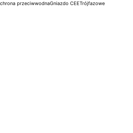
chrona przeciwwodna
Gniazdo CEE
Trójfazowe