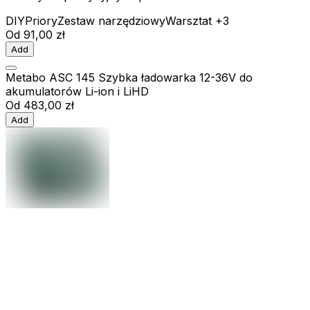
DIY
Priory
Zestaw narzędziowy
Warsztat
+3
Od
91,00 zł
Add
Metabo ASC 145 Szybka ładowarka 12-36V do
akumulatorów Li-ion i LiHD
Od
483,00 zł
Add