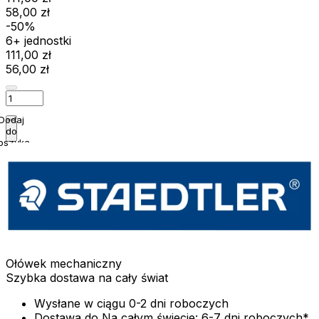
58,00 zł
-50%
6+ jednostki
111,00 zł
56,00 zł
Dodaj
do
oszyka
Ołówek mechaniczny
Szybka dostawa na cały świat
Wysłane w ciągu 0-2 dni roboczych
Dostawa do Na całym świecie: 6-7 dni roboczych*