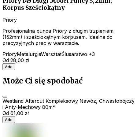
Priory 145 Długi Model Puncy 3,2mm,
Korpus Sześciokątny
Priory
Profesjonalna punca Priory z długim trzpieniem
(152mm) i sześciokątnym korpusem. Idealna do
precyzyjnych prac w warsztacie.
Priory
Metalurgia
Warsztat
Ślusarstwo
+3
Od
28,00 zł
Add
Może Ci się spodobać
Westland Aftercut Kompleksowy Nawóz, Chwastobójczy
i Anty-Mechowy 80m²
Od
61,00 zł
Add