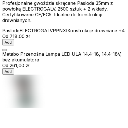
Profesjonalne gwoździe skręcane Paslode 35mm z
powłoką ELECTROGALV. 2500 sztuk + 2 wkłady.
Certyfikowane CE/EC5. Idealne do konstrukcji
drewnianych.
Paslode
ELECTROGALV
PPNXI
Konstrukcje drewniane
+4
Od
718,00 zł
Add
Metabo Przenośna Lampa LED ULA 14.4-18, 14.4-18V,
bez akumulatora
Od
261,00 zł
Add