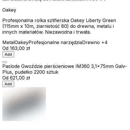
Oakey
Profesjonalna rolka szlifierska Oakey Liberty Green
(115mm x 10m, ziarnistość 80) do drewna, metalu i
innych materiałów. Niezawodna i trwała.
Metal
Oakey
Profesjonalne narzędzia
Drewno
+4
Od
163,00 zł
Add
Paslode Gwoździe pierścieniowe IM360 3,1x75mm Galv-
Plus, pudełko 2200 sztuk
Od
621,00 zł
Add