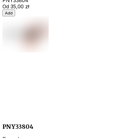
PNY33804
Od
35,00 zł
Add
PNY33804