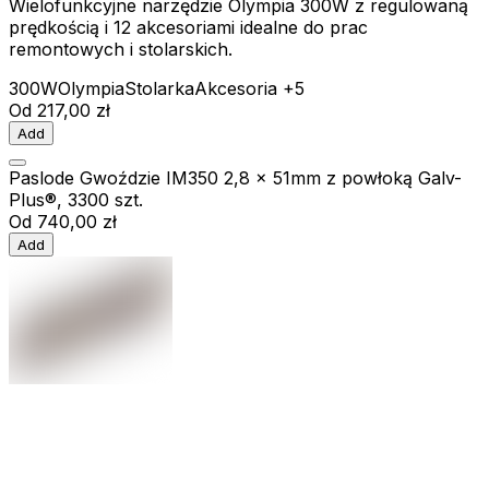
Wielofunkcyjne narzędzie Olympia 300W z regulowaną
prędkością i 12 akcesoriami idealne do prac
remontowych i stolarskich.
300W
Olympia
Stolarka
Akcesoria
+5
Od
217,00 zł
Add
Paslode Gwoździe IM350 2,8 x 51mm z powłoką Galv-
Plus®, 3300 szt.
Od
740,00 zł
Add