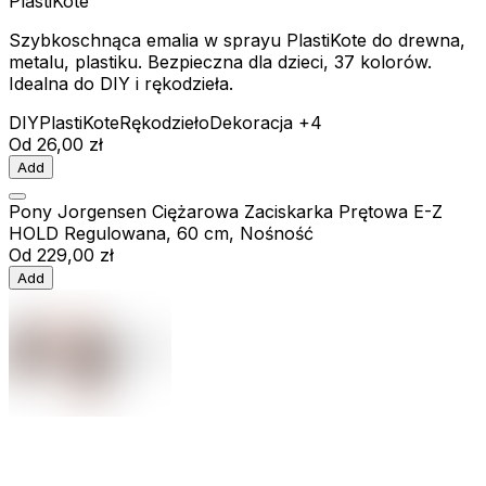
PlastiKote
Szybkoschnąca emalia w sprayu PlastiKote do drewna,
metalu, plastiku. Bezpieczna dla dzieci, 37 kolorów.
Idealna do DIY i rękodzieła.
DIY
PlastiKote
Rękodzieło
Dekoracja
+4
Od
26,00 zł
Add
Pony Jorgensen Ciężarowa Zaciskarka Prętowa E-Z
HOLD Regulowana, 60 cm, Nośność
Od
229,00 zł
Add