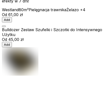
efekty w 7 dni!
Westland
80m²
Pielęgnacja trawnika
Żelazo
+4
Od
61,00 zł
Add
Bulldozer Zestaw Szufelki i Szczotki do Intensywnego
Użytku
Od
45,00 zł
Add