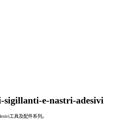
i-sigillanti-e-nastri-adesivi
astri-adesivi工具及配件系列。