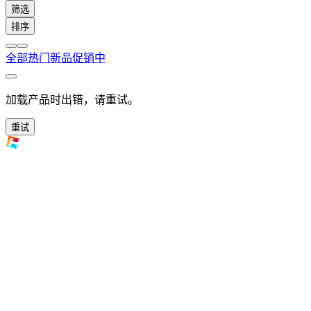
筛选
排序
全部
热门
新品
促销中
加载产品时出错，请重试。
重试