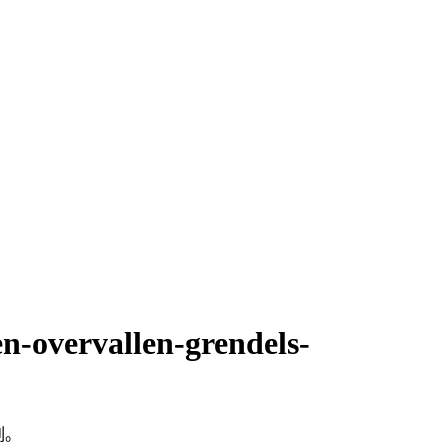
n-overvallen-grendels-
系列。