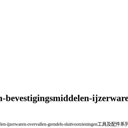
n-bevestigingsmiddelen-ijzerware
len-ijzerwaren-overvallen-grendels-sluitvoorzieningen工具及配件