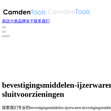
商店
分类
品牌
关于
联系我们
bevestigingsmiddelen-ijzerware
sluitvoorzieningen
探索我们专业的bevestigingsmiddelen-ijzerwaren-bevestigingsmidde