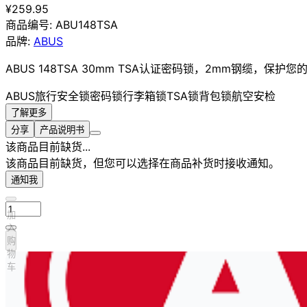
¥259.95
商品编号:
ABU148TSA
品牌:
ABUS
ABUS 148TSA 30mm TSA认证密码锁，2mm钢缆，
ABUS
旅行
安全锁
密码锁
行李箱锁
TSA锁
背包锁
航空安检
了解更多
分享
产品说明书
该商品目前缺货...
该商品目前缺货，但您可以选择在商品补货时接收通知。
通知我
加
入
购
物
车