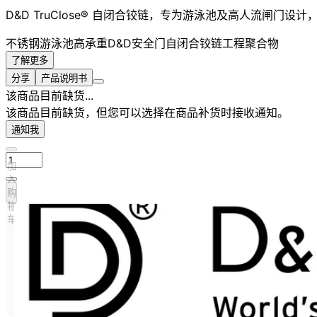
D&D TruClose® 自闭合铰链，专为游泳池及高人流闸门
不锈钢
游泳池
高承重
D&D
安全门
自闭合铰链
工程聚合物
了解更多
分享
产品说明书
该商品目前缺货...
该商品目前缺货，但您可以选择在商品补货时接收通知。
通知我
加
入
购
物
车