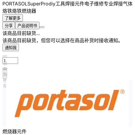
PORTASOL
SuperPro
diy工具
焊接元件
电子维修
专业焊接
气体
烙铁
烙铁
燃烧器
了解更多
分享
产品说明书
该商品目前缺货...
该商品目前缺货，但您可以选择在商品补货时接收通知。
通知我
加
入
购
物
车
燃烧器元件