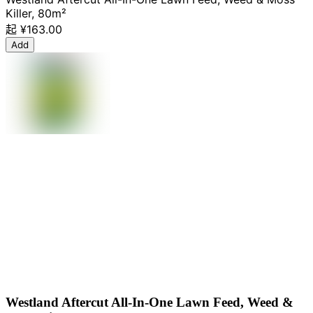
Killer, 80m²
起
¥163.00
Add
Westland Aftercut All-In-One Lawn Feed, Weed &