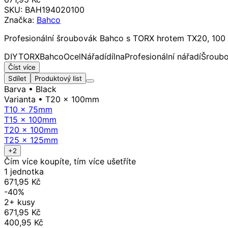
SKU:
BAH194020100
Značka:
Bahco
Profesionální šroubovák Bahco s TORX hrotem TX20, 100 
DIY
TORX
Bahco
Ocel
Nářadí
dílna
Profesionální nářadí
Šroub
Číst více
Sdílet
Produktový list
Barva
• Black
Varianta
• T20 x 100mm
T10 x 75mm
T15 x 100mm
T20 x 100mm
T25 x 125mm
+2
Čím více koupíte, tím více ušetříte
1 jednotka
671,95 Kč
-40%
2+ kusy
671,95 Kč
400,95 Kč