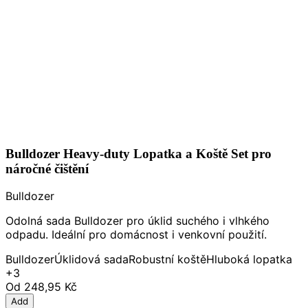
Bulldozer Heavy-duty Lopatka a Koště Set pro
náročné čištění
Bulldozer
Odolná sada Bulldozer pro úklid suchého i vlhkého
odpadu. Ideální pro domácnost i venkovní použití.
Bulldozer
Úklidová sada
Robustní koště
Hluboká lopatka
+3
Od
248,95 Kč
Add