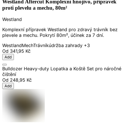
Westland Aftercut Komplexní hnojivo, přípravek
proti plevelu a mechu, 80m²
Westland
Komplexní přípravek Westland pro zdravý trávník bez
plevele a mechu. Pokrytí 80m², účinek za 7 dní.
Westland
Mech
Trávník
údržba zahrady
+3
Od
341,95 Kč
Add
Bulldozer Heavy-duty Lopatka a Koště Set pro náročné
čištění
Od
248,95 Kč
Add