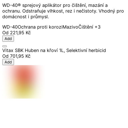
WD-40® sprejový aplikátor pro čištění, mazání a
ochranu. Odstraňuje vlhkost, rez i nečistoty. Vhodný pro
domácnost i průmysl.
WD-40
Ochrana proti korozi
Mazivo
Čištění
+3
Od
221,95 Kč
Add
Vitax SBK Huben na křoví 1L, Selektivní herbicid
Od
701,95 Kč
Add