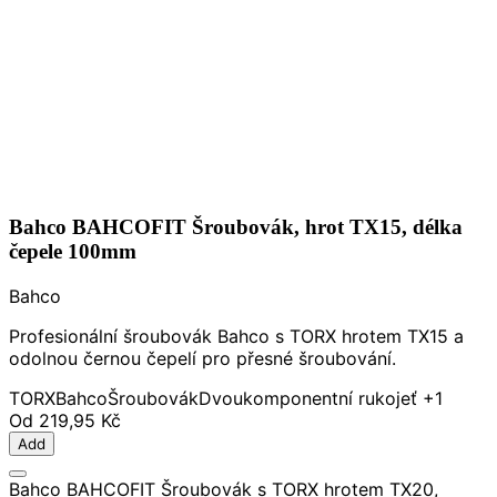
Bahco BAHCOFIT Šroubovák, hrot TX15, délka
čepele 100mm
Bahco
Profesionální šroubovák Bahco s TORX hrotem TX15 a
odolnou černou čepelí pro přesné šroubování.
TORX
Bahco
Šroubovák
Dvoukomponentní rukojeť
+1
Od
219,95 Kč
Add
Bahco BAHCOFIT Šroubovák s TORX hrotem TX20,