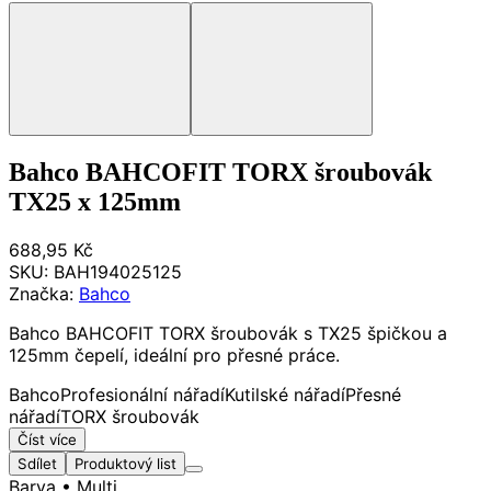
Bahco BAHCOFIT TORX šroubovák
TX25 x 125mm
688,95 Kč
SKU:
BAH194025125
Značka:
Bahco
Bahco BAHCOFIT TORX šroubovák s TX25 špičkou a
125mm čepelí, ideální pro přesné práce.
Bahco
Profesionální nářadí
Kutilské nářadí
Přesné
nářadí
TORX šroubovák
Číst více
Sdílet
Produktový list
Barva
• Multi