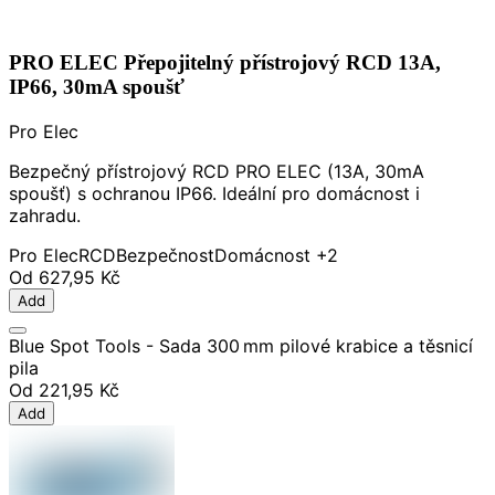
PRO ELEC Přepojitelný přístrojový RCD 13A,
IP66, 30mA spoušť
Pro Elec
Bezpečný přístrojový RCD PRO ELEC (13A, 30mA
spoušť) s ochranou IP66. Ideální pro domácnost i
zahradu.
Pro Elec
RCD
Bezpečnost
Domácnost
+2
Od
627,95 Kč
Add
Blue Spot Tools - Sada 300 mm pilové krabice a těsnicí
pila
Od
221,95 Kč
Add