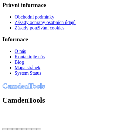
Právní informace
Obchodní podmínky
Zásady ochrany osobních údajů
Zásady používání cookies
Informace
O nás
Kontaktujte nás
Blog
Mapa stránek
System Status
C
a
m
d
e
n
T
o
o
l
s
CamdenTools