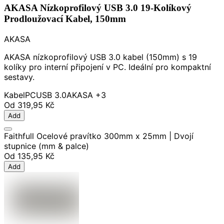
AKASA Nízkoprofilový USB 3.0 19-Kolíkový
Prodloužovací Kabel, 150mm
AKASA
AKASA nízkoprofilový USB 3.0 kabel (150mm) s 19
kolíky pro interní připojení v PC. Ideální pro kompaktní
sestavy.
Kabel
PC
USB 3.0
AKASA
+3
Od
319,95 Kč
Add
Faithfull Ocelové pravítko 300mm x 25mm | Dvojí
stupnice (mm & palce)
Od
135,95 Kč
Add