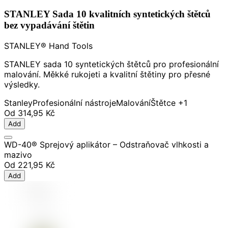
STANLEY Sada 10 kvalitních syntetických štětců
bez vypadávání štětin
STANLEY® Hand Tools
STANLEY sada 10 syntetických štětců pro profesionální
malování. Měkké rukojeti a kvalitní štětiny pro přesné
výsledky.
Stanley
Profesionální nástroje
Malování
Štětce
+1
Od
314,95 Kč
Add
WD-40® Sprejový aplikátor – Odstraňovač vlhkosti a
mazivo
Od
221,95 Kč
Add