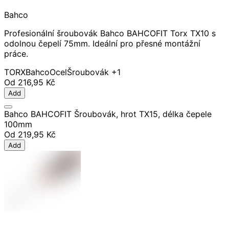
Bahco
Profesionální šroubovák Bahco BAHCOFIT Torx TX10 s
odolnou čepelí 75mm. Ideální pro přesné montážní
práce.
TORX
Bahco
Ocel
Šroubovák
+1
Od
216,95 Kč
Add
Bahco BAHCOFIT Šroubovák, hrot TX15, délka čepele
100mm
Od
219,95 Kč
Add