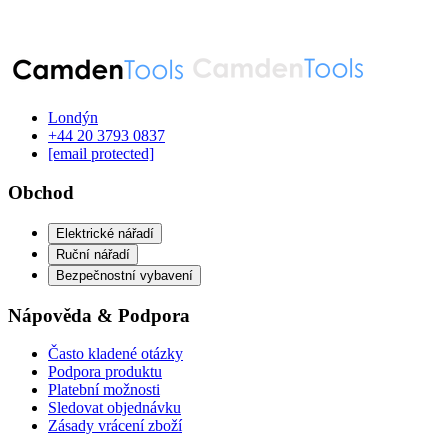
Londýn
‪+44 20 3793 0837‬
[email protected]
Obchod
Elektrické nářadí
Ruční nářadí
Bezpečnostní vybavení
Nápověda & Podpora
Často kladené otázky
Podpora produktu
Platební možnosti
Sledovat objednávku
Zásady vrácení zboží