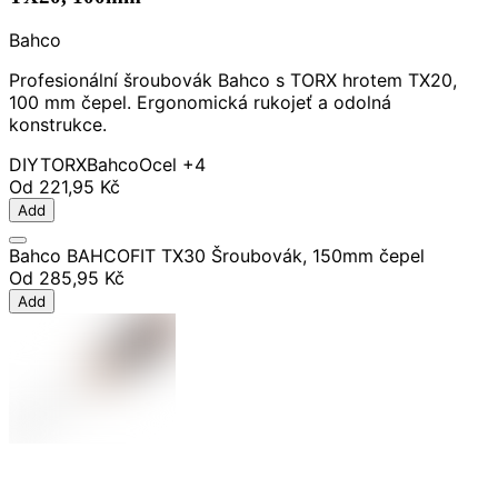
Bahco
Profesionální šroubovák Bahco s TORX hrotem TX20,
100 mm čepel. Ergonomická rukojeť a odolná
konstrukce.
DIY
TORX
Bahco
Ocel
+4
Od
221,95 Kč
Add
Bahco BAHCOFIT TX30 Šroubovák, 150mm čepel
Od
285,95 Kč
Add