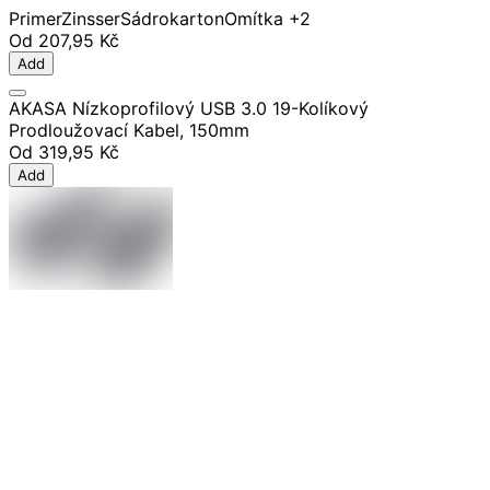
Primer
Zinsser
Sádrokarton
Omítka
+2
Od
207,95 Kč
Add
AKASA Nízkoprofilový USB 3.0 19-Kolíkový
Prodloužovací Kabel, 150mm
Od
319,95 Kč
Add