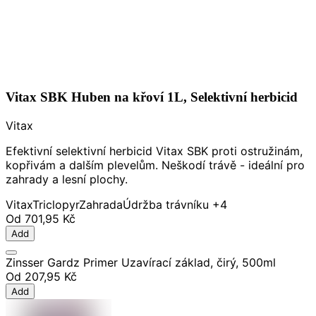
Vitax SBK Huben na křoví 1L, Selektivní herbicid
Vitax
Efektivní selektivní herbicid Vitax SBK proti ostružinám,
kopřivám a dalším plevelům. Neškodí trávě - ideální pro
zahrady a lesní plochy.
Vitax
Triclopyr
Zahrada
Údržba trávníku
+4
Od
701,95 Kč
Add
Zinsser Gardz Primer Uzavírací základ, čirý, 500ml
Od
207,95 Kč
Add