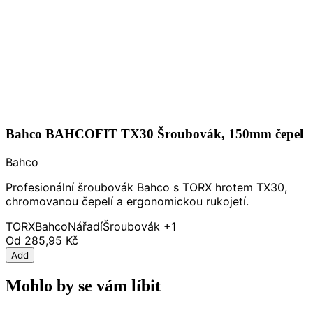
Bahco BAHCOFIT TX30 Šroubovák, 150mm čepel
Bahco
Profesionální šroubovák Bahco s TORX hrotem TX30,
chromovanou čepelí a ergonomickou rukojetí.
TORX
Bahco
Nářadí
Šroubovák
+1
Od
285,95 Kč
Add
Mohlo by se vám líbit