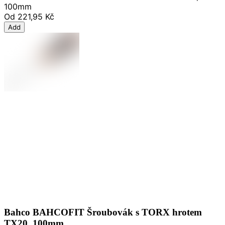
100mm
Od
221,95 Kč
Add
Bahco BAHCOFIT Šroubovák s TORX hrotem
TX20, 100mm