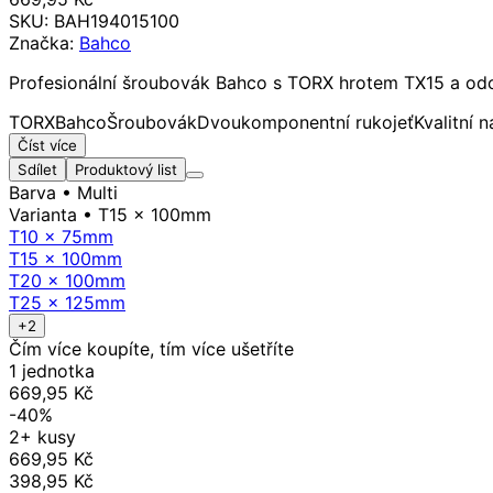
SKU:
BAH194015100
Značka:
Bahco
Profesionální šroubovák Bahco s TORX hrotem TX15 a odo
TORX
Bahco
Šroubovák
Dvoukomponentní rukojeť
Kvalitní n
Číst více
Sdílet
Produktový list
Barva
• Multi
Varianta
• T15 x 100mm
T10 x 75mm
T15 x 100mm
T20 x 100mm
T25 x 125mm
+2
Čím více koupíte, tím více ušetříte
1 jednotka
669,95 Kč
-40%
2+ kusy
669,95 Kč
398,95 Kč