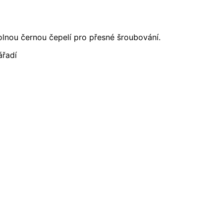
lnou černou čepelí pro přesné šroubování.
ářadí