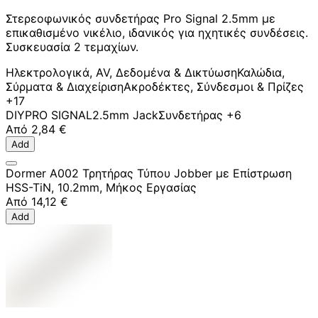
Στερεοφωνικός συνδετήρας Pro Signal 2.5mm με
επικαθισμένο νικέλιο, ιδανικός για ηχητικές συνδέσεις.
Συσκευασία 2 τεμαχίων.
Ηλεκτρολογικά, AV, Δεδομένα & Δικτύωση
Καλώδια,
Σύρματα & Διαχείριση
Ακροδέκτες, Σύνδεσμοι & Πρίζες
+17
DIY
PRO SIGNAL
2.5mm Jack
Συνδετήρας
+6
Από
2,84 €
Add
Dormer A002 Τρητήρας Τύπου Jobber με Επίστρωση
HSS-TiN, 10.2mm, Μήκος Εργασίας
Από
14,12 €
Add