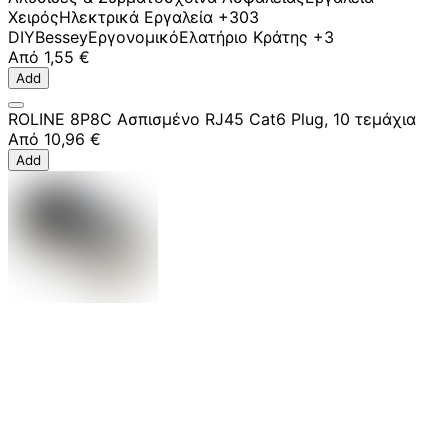
Χειρός
Ηλεκτρικά Εργαλεία
+303
DIY
Bessey
Εργονομικό
Ελατήριο Κράτης
+3
Από
1,55 €
Add
ROLINE 8P8C Ασπισμένο RJ45 Cat6 Plug, 10 τεμάχια
Από
10,96 €
Add