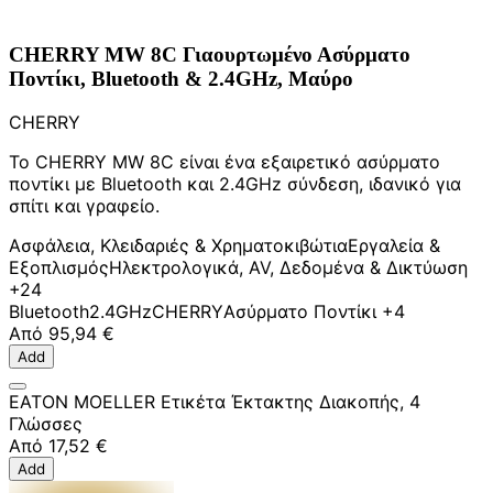
CHERRY MW 8C Γιαουρτωμένο Ασύρματο
Ποντίκι, Bluetooth & 2.4GHz, Μαύρο
CHERRY
Το CHERRY MW 8C είναι ένα εξαιρετικό ασύρματο
ποντίκι με Bluetooth και 2.4GHz σύνδεση, ιδανικό για
σπίτι και γραφείο.
Ασφάλεια, Κλειδαριές & Χρηματοκιβώτια
Εργαλεία &
Εξοπλισμός
Ηλεκτρολογικά, AV, Δεδομένα & Δικτύωση
+24
Bluetooth
2.4GHz
CHERRY
Ασύρματο Ποντίκι
+4
Από
95,94 €
Add
EATON MOELLER Ετικέτα Έκτακτης Διακοπής, 4
Γλώσσες
Από
17,52 €
Add