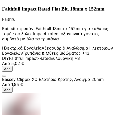
Faithfull Impact Rated Flat Bit, 18mm x 152mm
Faithfull
Επίπεδο τρυπάνι Faithfull 18mm x 152mm για καθαρές
τομές σε ξύλο. Impact-rated, εξαγωνικό γονάτο,
συμβατό με όλα τα τρυπάνια.
Ηλεκτρικά Εργαλεία
Αξεσουάρ & Αναλώσιμα Ηλεκτρικών
Εργαλείων
Τρυπάνια & Μύτες Βιδώματος
+13
DIY
Faithfull
Impact-Rated
Ξυλουργική
+3
Από
5,02 €
Add
Bessey Clippix XC Ελατήριο Κράτης, Άνοιγμα 20mm
Από
1,55 €
Add