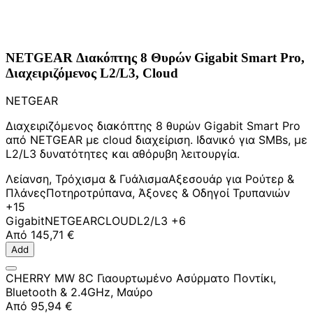
NETGEAR Διακόπτης 8 Θυρών Gigabit Smart Pro,
Διαχειριζόμενος L2/L3, Cloud
NETGEAR
Διαχειριζόμενος διακόπτης 8 θυρών Gigabit Smart Pro
από NETGEAR με cloud διαχείριση. Ιδανικό για SMBs, με
L2/L3 δυνατότητες και αθόρυβη λειτουργία.
Λείανση, Τρόχισμα & Γυάλισμα
Αξεσουάρ για Ρούτερ &
Πλάνες
Ποτηροτρύπανα, Άξονες & Οδηγοί Τρυπανιών
+15
Gigabit
NETGEAR
CLOUD
L2/L3
+6
Από
145,71 €
Add
CHERRY MW 8C Γιαουρτωμένο Ασύρματο Ποντίκι,
Bluetooth & 2.4GHz, Μαύρο
Από
95,94 €