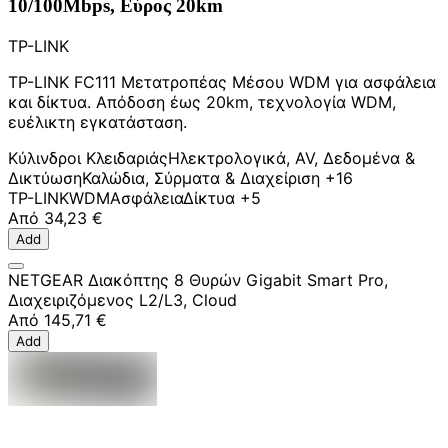
10/100Mbps, Εύρος 20km
TP-LINK
TP-LINK FC111 Μετατροπέας Μέσου WDM για ασφάλεια
και δίκτυα. Απόδοση έως 20km, τεχνολογία WDM,
ευέλικτη εγκατάσταση.
Κύλινδροι Κλειδαριάς
Ηλεκτρολογικά, AV, Δεδομένα &
Δικτύωση
Καλώδια, Σύρματα & Διαχείριση
+16
TP-LINK
WDM
Ασφάλεια
Δίκτυα
+5
Από
34,23 €
Add
NETGEAR Διακόπτης 8 Θυρών Gigabit Smart Pro,
Διαχειριζόμενος L2/L3, Cloud
Από
145,71 €
Add