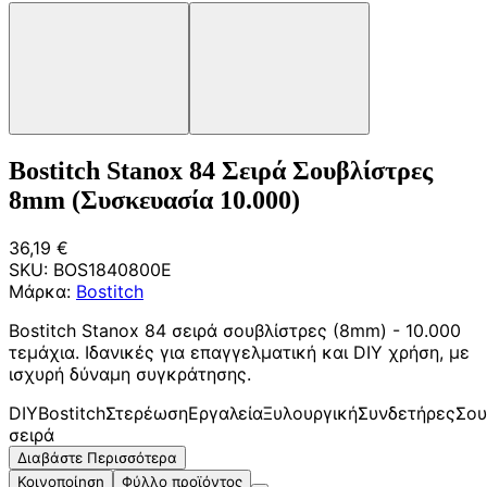
Bostitch Stanox 84 Σειρά Σουβλίστρες
8mm (Συσκευασία 10.000)
36,19 €
SKU:
BOS1840800E
Μάρκα:
Bostitch
Bostitch Stanox 84 σειρά σουβλίστρες (8mm) - 10.000
τεμάχια. Ιδανικές για επαγγελματική και DIY χρήση, με
ισχυρή δύναμη συγκράτησης.
DIY
Bostitch
Στερέωση
Εργαλεία
Ξυλουργική
Συνδετήρες
Σου
σειρά
Διαβάστε Περισσότερα
Κοινοποίηση
Φύλλο προϊόντος