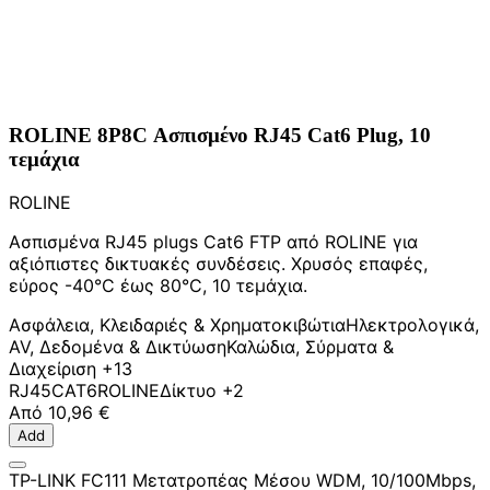
ROLINE 8P8C Ασπισμένο RJ45 Cat6 Plug, 10
τεμάχια
ROLINE
Ασπισμένα RJ45 plugs Cat6 FTP από ROLINE για
αξιόπιστες δικτυακές συνδέσεις. Χρυσός επαφές,
εύρος -40°C έως 80°C, 10 τεμάχια.
Ασφάλεια, Κλειδαριές & Χρηματοκιβώτια
Ηλεκτρολογικά,
AV, Δεδομένα & Δικτύωση
Καλώδια, Σύρματα &
Διαχείριση
+13
RJ45
CAT6
ROLINE
Δίκτυο
+2
Από
10,96 €
Add
TP-LINK FC111 Μετατροπέας Μέσου WDM, 10/100Mbps,