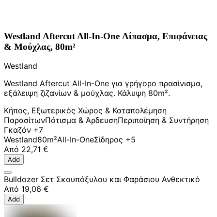
Westland Aftercut All-In-One Λίπασμα, Επιφάνειας
& Μούχλας, 80m²
Westland
Westland Aftercut All-In-One για γρήγορο πρασίνισμα,
εξάλειψη ζιζανίων & μούχλας. Κάλυψη 80m².
Κήπος, Εξωτερικός Χώρος & Καταπολέμηση
Παρασίτων
Πότισμα & Άρδευση
Περιποίηση & Συντήρηση
Γκαζόν
+7
Westland
80m²
All-In-One
Σίδηρος
+5
Από
22,71 €
Add
Bulldozer Σετ Σκουπόξυλου και Φαράσιου Ανθεκτικό
Από
19,06 €
Add