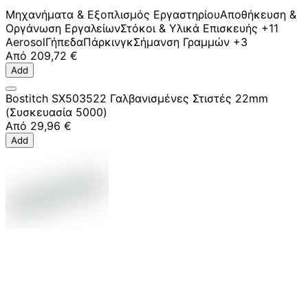
Μηχανήματα & Εξοπλισμός Εργαστηρίου
Αποθήκευση &
Οργάνωση Εργαλείων
Στόκοι & Υλικά Επισκευής
+11
Aerosol
Γήπεδα
Πάρκινγκ
Σήμανση Γραμμών
+3
Από
209,72 €
Add
Bostitch SX503522 Γαλβανισμένες Στιστές 22mm
(Συσκευασία 5000)
Από
29,96 €
Add