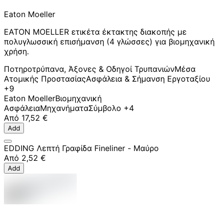
Eaton Moeller
EATON MOELLER ετικέτα έκτακτης διακοπής με
πολυγλωσσική επισήμανση (4 γλώσσες) για βιομηχανική
χρήση.
Ποτηροτρύπανα, Άξονες & Οδηγοί Τρυπανιών
Μέσα
Ατομικής Προστασίας
Ασφάλεια & Σήμανση Εργοταξίου
+9
Eaton Moeller
Βιομηχανική
Ασφάλεια
Μηχανήματα
Σύμβολο
+4
Από
17,52 €
Add
EDDING Λεπτή Γραφίδα Fineliner - Μαύρο
Από
2,52 €
Add