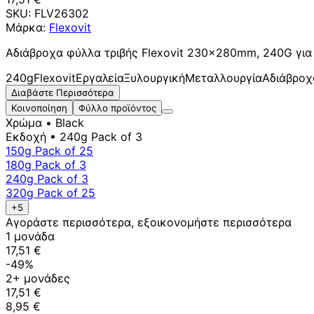
SKU:
FLV26302
Μάρκα:
Flexovit
Αδιάβροχα φύλλα τριβής Flexovit 230x280mm, 240G για υ
240g
Flexovit
Εργαλεία
Ξυλουργική
Μεταλλουργία
Αδιάβροχ
Διαβάστε Περισσότερα
Κοινοποίηση
Φύλλο προϊόντος
Χρώμα
• Black
Εκδοχή
• 240g Pack of 3
150g Pack of 25
180g Pack of 3
240g Pack of 3
320g Pack of 25
+5
Αγοράστε περισσότερα, εξοικονομήστε περισσότερα
1 μονάδα
17,51 €
-49%
2+ μονάδες
17,51 €
8,95 €