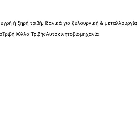
γρή ή ξηρή τριβή. Ιδανικά για ξυλουργική & μεταλλουργία
ο
Τριβή
Φύλλα Τριβής
Αυτοκινητοβιομηχανία