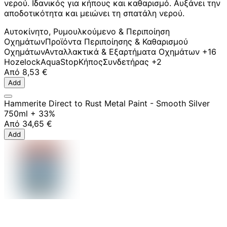
νερού. Ιδανικός για κήπους και καθαρισμό. Αυξάνει την
αποδοτικότητα και μειώνει τη σπατάλη νερού.
Αυτοκίνητο, Ρυμουλκούμενο & Περιποίηση
Οχημάτων
Προϊόντα Περιποίησης & Καθαρισμού
Οχημάτων
Ανταλλακτικά & Εξαρτήματα Οχημάτων
+16
Hozelock
AquaStop
Κήπος
Συνδετήρας
+2
Από
8,53 €
Add
Hammerite Direct to Rust Metal Paint - Smooth Silver
750ml + 33%
Από
34,65 €
Add