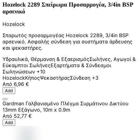
Hozelock 2289 Σπείρωμα Προσαρμογέα, 3/4in BSP
αρσενικό
Hozelock
Σπαρωτός προσαρμογέας Hozelock 2289, 3/4in BSP
αρσενικό. Ασφαλής σύνδεση για συστήματα άρδευσης
και ψεκαστήρες.
Υδραυλικά, Θέρμανση & Εξαερισμός
Σωλήνες, Αγωγοί &
Εύκαμπτοι Σωλήνες
Εξαρτήματα & Σύνδεσμοι
Σωληνώσεων
+10
Hozelock
Κήπος
Ψεκαστήρας
Σύνδεση
+3
Από
6,96 €
Add
Gardman Γαλβανισμένο Πλέγμα Συρμάτινου Δικτύου
13mm Εξάγωνο, 10m x 0.9m
Από
52,77 €
Add