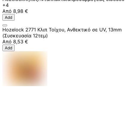
+4
Από
8,98 €
Add
Hozelock 2771 Κλιπ Τοίχου, Ανθεκτικό σε UV, 13mm
(Συσκευασία 12τεμ)
Από
8,53 €
Add