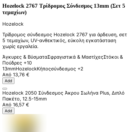
Hozelock 2767 Τρίδρομος Σύνδεσμος 13mm (Σετ 5
τεμαχίων)
Hozelock
Τρίδρομος σύνδεσμος Hozelock 2767 για άρδευση, σετ
5 τεμαχίων, UV-ανθεκτικός, εύκολη εγκατάσταση
χωρίς εργαλεία.
Άγκυρες & Βύσματα
Σφραγιστικά & Μαστίχες
Στόκοι &
Πούδρες
+10
13mm
Hozelock
Κήπος
σύνδεσμος
+2
Από
13,76 €
Add
Hozelock 2050 Σύνδεσμος Άκρου Σωλήνα Plus, Διπλό
Πακέτο, 12.5-15mm
Από
16,57 €
Add