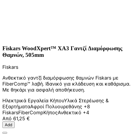
Fiskars WoodXpert™ XA3 Γαντζί Διαμόρφωσης
Θαμνών, 505mm
Fiskars
Ανθεκτικό γαντζί διαμόρφωσης θαμνών Fiskars με
FiberComp™ λαβή. Ιδανικό για κλάδευση και καθάρισμα.
Με θηκάρι για ασφαλή αποθήκευση.
Ηλεκτρικά Εργαλεία Κήπου
Υλικά Στερέωσης &
Εξαρτήματα
Αφροί Πολυουρεθάνης
+8
Fiskars
FiberComp
Κήπος
Ανθεκτικό
+4
Από
61,25 €
Add