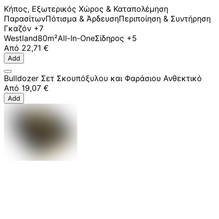
Κήπος, Εξωτερικός Χώρος & Καταπολέμηση
Παρασίτων
Πότισμα & Άρδευση
Περιποίηση & Συντήρηση
Γκαζόν
+7
Westland
80m²
All-In-One
Σίδηρος
+5
Από
22,71 €
Add
Bulldozer Σετ Σκουπόξυλου και Φαράσιου Ανθεκτικό
Από
19,07 €
Add