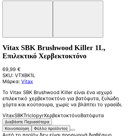
Vitax SBK Brushwood Killer 1L,
Επιλεκτικό Χερβεκτοκτόνο
69,99 €
SKU:
VTXBK1L
Μάρκα:
Vitax
Το Vitax SBK Brushwood Killer είναι ένα ισχυρό
επιλεκτικό χερβεκτοκτόνο για βατόφυτα, ξυλώδη
χόρτα και κούτσουρα, χωρίς να βλάπτει το γρασίδι.
Vitax
SBK
Triclopyr
Χερβεκτοκτόνο
Βατόφυτα
Διαβάστε Περισσότερα
Κοινοποίηση
Φύλλο προϊόντος
Αυτό το προϊόν δεν είναι προσωρινά διαθέσιμο...