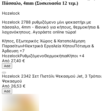
Πάσσαλο, 4mm (Συσκευασία 12 τεμ.)
Hozelock
Hozelock 2788 ρυθμιζόμενο μίνι ψεκαστήρι με
πάσσαλο, 4mm - Ιδανικό για κήπους, θερμοκήπια &
λαχανόκηπους. Αγοράστε online τώρα!
Κήπος, Εξωτερικός Χώρος & Καταπολέμηση
Παρασίτων
Ηλεκτρικά Εργαλεία Κήπου
Πότισμα &
Άρδευση
+7
Hozelock
Ρυθμιζόμενο
Θερμοκήπια
Κήποι
+4
Από
27,40 €
Add
Hozelock 2342 Σετ Πιστόλι Ψεκασμού Jet, 3 Τρόποι
Ψεκασμού
Από
26,53 €
Add