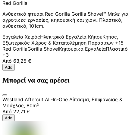
Red Gorilla
Ανθεκτικό φτυάρι Red Gorilla Gorilla Shovel™ Μπλε για
αγροτικές εργασίες, κηπουρική και χιόνι. Πλαστικό,
ανθεκτικό, 101cm.
Εργαλεία Χειρός
Ηλεκτρικά Εργαλεία Κήπου
Κήπος,
Εξωτερικός Χώρος & Καταπολέμηση Παρασίτων
+15
Red Gorilla
Gorilla Shovel
Κηπουρικά Εργαλεία
Πλαστικό
+3
Από
63,25 €
Add
Μπορεί να σας αρέσει
Westland Aftercut All-In-One Λίπασμα, Επιφάνειας &
Μούχλας, 80m²
Από
22,71 €
Add