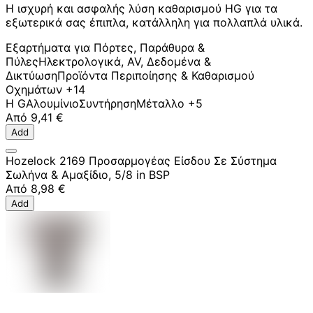
Η ισχυρή και ασφαλής λύση καθαρισμού HG για τα
εξωτερικά σας έπιπλα, κατάλληλη για πολλαπλά υλικά.
Εξαρτήματα για Πόρτες, Παράθυρα &
Πύλες
Ηλεκτρολογικά, AV, Δεδομένα &
Δικτύωση
Προϊόντα Περιποίησης & Καθαρισμού
Οχημάτων
+14
H G
Αλουμίνιο
Συντήρηση
Μέταλλο
+5
Από
9,41 €
Add
Hozelock 2169 Προσαρμογέας Είσδου Σε Σύστημα
Σωλήνα & Αμαξίδιο, 5/8 in BSP
Από
8,98 €
Add