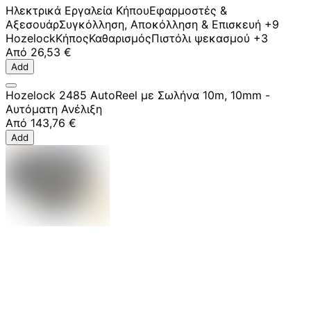
Ηλεκτρικά Εργαλεία Κήπου
Εφαρμοστές &
Αξεσουάρ
Συγκόλληση, Αποκόλληση & Επισκευή
+9
Hozelock
Κήπος
Καθαρισμός
Πιστόλι ψεκασμού
+3
Από
26,53 €
Add
Hozelock 2485 AutoReel με Σωλήνα 10m, 10mm -
Αυτόματη Ανέλιξη
Από
143,76 €
Add