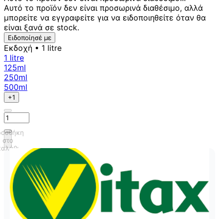
Αυτό το προϊόν δεν είναι προσωρινά διαθέσιμο, αλλά
μπορείτε να εγγραφείτε για να ειδοποιηθείτε όταν θα
είναι ξανά σε stock.
Ειδοποίησέ με
Εκδοχή
• 1 litre
1 litre
125ml
250ml
500ml
+1
οσθήκη
στο
καλάθι