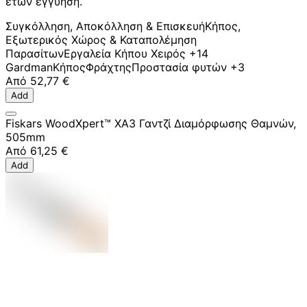
ετών εγγύηση.
Συγκόλληση, Αποκόλληση & Επισκευή
Κήπος,
Εξωτερικός Χώρος & Καταπολέμηση
Παρασίτων
Εργαλεία Κήπου Χειρός
+14
Gardman
Κήπος
Φράχτης
Προστασία φυτών
+3
Από
52,77 €
Add
Fiskars WoodXpert™ XA3 Γαντζί Διαμόρφωσης Θαμνών,
505mm
Από
61,25 €
Add