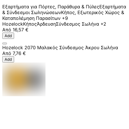
Εξαρτήματα για Πόρτες, Παράθυρα & Πύλες
Εξαρτήματα
& Σύνδεσμοι Σωληνώσεων
Κήπος, Εξωτερικός Χώρος &
Καταπολέμηση Παρασίτων
+9
Hozelock
Κήπος
Άρδευση
Σύνδεσμος Σωλήνα
+2
Από
16,57 €
Add
Hozelock 2070 Μαλακός Σύνδεσμος Άκρου Σωλήνα
Από
7,76 €
Add