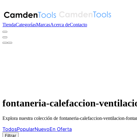
Tienda
Categorías
Marcas
Acerca de
Contacto
fontaneria-calefaccion-ventilac
Explora nuestra colección de fontaneria-calefaccion-ventilacion-fonta
Todos
Popular
Nuevo
En Oferta
Filtrar