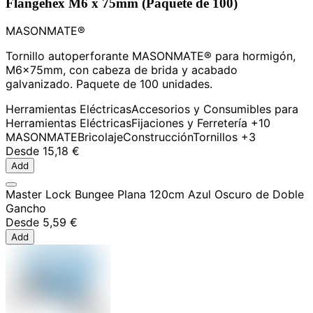
Flangehex M6 x 75mm (Paquete de 100)
MASONMATE®
Tornillo autoperforante MASONMATE® para hormigón,
M6x75mm, con cabeza de brida y acabado
galvanizado. Paquete de 100 unidades.
Herramientas Eléctricas
Accesorios y Consumibles para
Herramientas Eléctricas
Fijaciones y Ferretería
+10
MASONMATE
Bricolaje
Construcción
Tornillos
+3
Desde
15,18 €
Add
Master Lock Bungee Plana 120cm Azul Oscuro de Doble
Gancho
Desde
5,59 €
Add