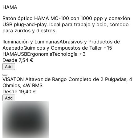
HAMA
Ratón óptico HAMA MC-100 con 1000 ppp y conexión
USB plug-and-play. Ideal para trabajo y ocio, cómodo
para zurdos y diestros.
Iluminación y Luminarias
Abrasivos y Productos de
Acabado
Químicos y Compuestos de Taller
+15
HAMA
USB
Ergonomia
Tecnología
+3
Desde
7,54 €
Add
VISATON Altavoz de Rango Completo de 2 Pulgadas, 4
Ohmios, 4W RMS
Desde
19,40 €
Add