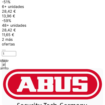
-51%
6+ unidades
28,42 €
13,96 €
-59%
48+ unidades
28,42 €
11,65 €
2 más
ofertas
Añadir
al
carrito