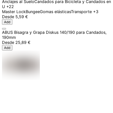
Anclajes al Suelo
Candados para Bicicleta y Candados en
U
+22
Master Lock
Bungee
Gomas elásticas
Transporte
+3
Desde
5,59 €
Add
ABUS Bisagra y Grapa Diskus 140/190 para Candados,
190mm
Desde
25,89 €
Add