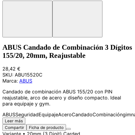
ABUS Candado de Combinación 3 Dígitos
155/20, 20mm, Reajustable
28,42 €
SKU:
ABU15520C
Marca:
ABUS
Candado de combinación ABUS 155/20 con PIN
reajustable, arco de acero y diseño compacto. Ideal
para equipaje y gym.
ABUS
Seguridad
Equipaje
Acero
Candado
Combinación
gimn
Leer más
Compartir
Ficha de producto
Variante
• 20mm (3 Digit) Carded