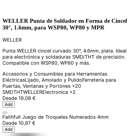
WELLER Punta de Soldador en Forma de Cincel
30°, 1.6mm, para WSP80, WP80 y MPR
WELLER
Punta WELLER cincel curvado 30°, 4.6mm, plata. Ideal
para electrónica y soldaduras SMD/THT de precisión.
Compatible con WSP80, WP80 y más.
Accesorios y Consumibles para Herramientas
Eléctricas
Lijado, Amolado y Pulido
Ferretería para
Puertas, Ventanas y Portones
+20
SMD
THT
WELLER
Electronica
+2
Desde
19,08 €
Add
Faithfull Juego de Troqueles Numerados 4mm
Desde
10,97 €
Add