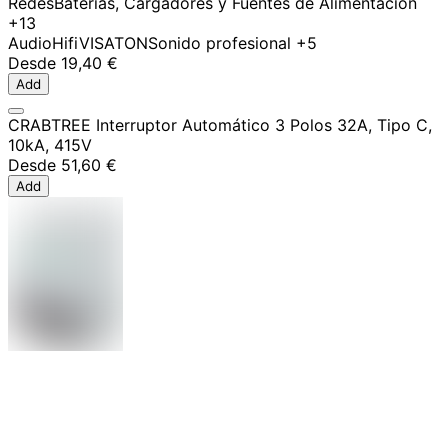
Redes
Baterías, Cargadores y Fuentes de Alimentación
+13
Audio
Hifi
VISATON
Sonido profesional
+5
Desde
19,40 €
Add
CRABTREE Interruptor Automático 3 Polos 32A, Tipo C,
10kA, 415V
Desde
51,60 €
Add