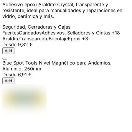
Adhesivo epoxi Araldite Crystal, transparente y
resistente, ideal para manualidades y reparaciones en
vidrio, cerámica y más.
Seguridad, Cerraduras y Cajas
Fuertes
Candados
Adhesivos, Selladores y Cintas
+18
Araldite
Transparente
Bricolaje
Epoxi
+3
Desde
9,32 €
Add
Blue Spot Tools Nivel Magnético para Andamios,
Aluminio, 250mm
Desde
6,91 €
Add