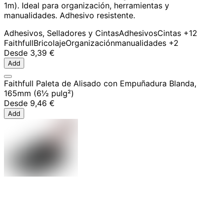
1m). Ideal para organización, herramientas y
manualidades. Adhesivo resistente.
Adhesivos, Selladores y Cintas
Adhesivos
Cintas
+12
Faithfull
Bricolaje
Organización
manualidades
+2
Desde
3,39 €
Add
Faithfull Paleta de Alisado con Empuñadura Blanda,
165mm (6½ pulg²)
Desde
9,46 €
Add