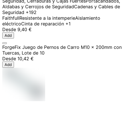
Seguridad, Cerraduras y Cajas Fuertes
Portacandados,
Aldabas y Cerrojos de Seguridad
Cadenas y Cables de
Seguridad
+192
Faithfull
Resistente a la intemperie
Aislamiento
eléctrico
Cinta de reparación
+1
Desde
9,40 €
Add
ForgeFix Juego de Pernos de Carro M10 x 200mm con
Tuercas, Lote de 10
Desde
10,42 €
Add