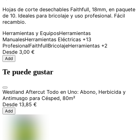
Hojas de corte desechables Faithfull, 18mm, en paquete
de 10. Ideales para bricolaje y uso profesional. Fácil
recambio.
Herramientas y Equipos
Herramientas
Manuales
Herramientas Eléctricas
+13
Profesional
Faithfull
Bricolaje
Herramientas
+2
Desde
3,00 €
Add
Te puede gustar
Westland Aftercut Todo en Uno: Abono, Herbicida y
Antimusgo para Césped, 80m²
Desde
13,85 €
Add