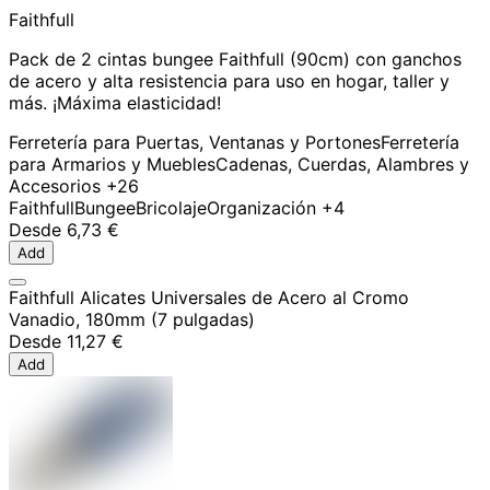
Faithfull
Pack de 2 cintas bungee Faithfull (90cm) con ganchos
de acero y alta resistencia para uso en hogar, taller y
más. ¡Máxima elasticidad!
Ferretería para Puertas, Ventanas y Portones
Ferretería
para Armarios y Muebles
Cadenas, Cuerdas, Alambres y
Accesorios
+26
Faithfull
Bungee
Bricolaje
Organización
+4
Desde
6,73 €
Add
Faithfull Alicates Universales de Acero al Cromo
Vanadio, 180mm (7 pulgadas)
Desde
11,27 €
Add