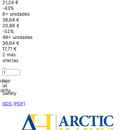
21,24 €
-43%
6+ unidades
36,64 €
20,86 €
-52%
48+ unidades
36,64 €
17,71 €
2 más
ofertas
Añadir
al
carrito
Safety
SDS (PDF)