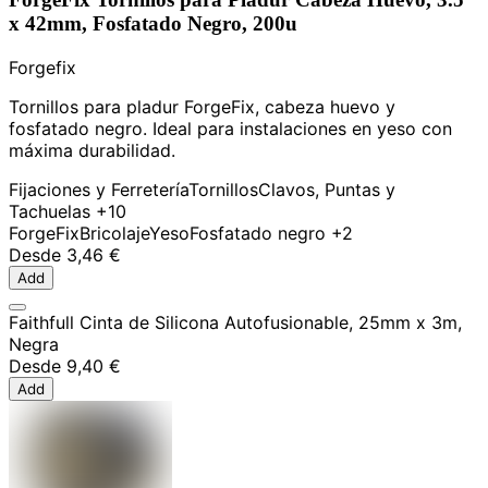
x 42mm, Fosfatado Negro, 200u
Forgefix
Tornillos para pladur ForgeFix, cabeza huevo y
fosfatado negro. Ideal para instalaciones en yeso con
máxima durabilidad.
Fijaciones y Ferretería
Tornillos
Clavos, Puntas y
Tachuelas
+10
ForgeFix
Bricolaje
Yeso
Fosfatado negro
+2
Desde
3,46 €
Add
Faithfull Cinta de Silicona Autofusionable, 25mm x 3m,
Negra
Desde
9,40 €
Add