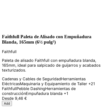
Faithfull Paleta de Alisado con Empuñadura
Blanda, 165mm (6½ pulg²)
Faithfull
Paleta de alisado Faithfull con empuñadura blanda,
165mm, ideal para salpicado de guijarros y acabados
texturizados.
Cadenas y Cables de Seguridad
Herramientas
Eléctricas
Maquinaria y Equipamiento de Taller
+21
Faithfull
Pebble Dashing
Herramientas de
construcción
Empuñadura blanda
+1
Desde
9,46 €
Add