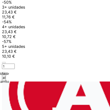
-50%
3+ unidades
23,43 €
11,76 €
-54%
4+ unidades
23,43 €
10,72 €
-57%
5+ unidades
23,43 €
10,10 €
Añadir
al
carrito