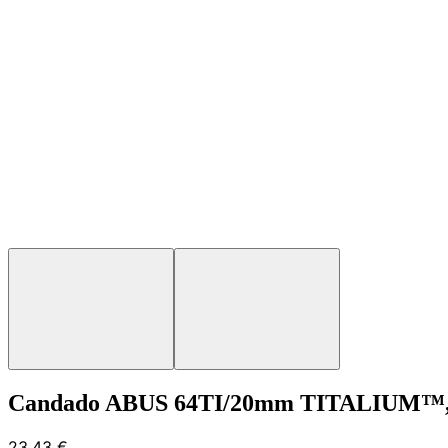
Candado ABUS 64TI/20mm TITALIUM™, e
23,43 €