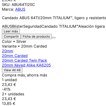
SKU:
ABU64TI20C
Marca:
ABUS
Candado ABUS 64TI/20mm TITALIUM™, ligero y resistente, i
ABUS
Blister
Seguridad
Candado TITALIUM™
Aleación ligera
Leer más
Compartir
Ficha de producto
Color
• Silver
Variante
• 20mm Carded
20mm
20mm Carded
20mm Carded Twin Pack
20mm Keyed Alike KA6205
View All 46
Compra más, ahorra más
1 unidad
23,43 €
-41%
2+ unidades
23,43 €
13,85 €