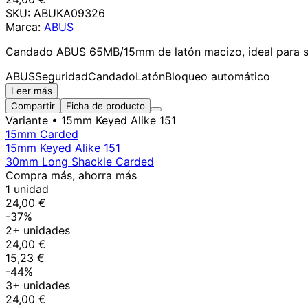
SKU:
ABUKA09326
Marca:
ABUS
Candado ABUS 65MB/15mm de latón macizo, ideal para segu
ABUS
Seguridad
Candado
Latón
Bloqueo automático
Leer más
Compartir
Ficha de producto
Variante
• 15mm Keyed Alike 151
15mm Carded
15mm Keyed Alike 151
30mm Long Shackle Carded
Compra más, ahorra más
1 unidad
24,00 €
-37%
2+ unidades
24,00 €
15,23 €
-44%
3+ unidades
24,00 €