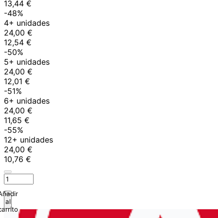
13,44 €
-48%
4+ unidades
24,00 €
12,54 €
-50%
5+ unidades
24,00 €
12,01 €
-51%
6+ unidades
24,00 €
11,65 €
-55%
12+ unidades
24,00 €
10,76 €
Añadir
al
carrito