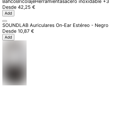
Bahco
Bricolaje
Herramientas
acero inoxidable
+3
Desde
42,25 €
Add
SOUNDLAB Auriculares On-Ear Estéreo - Negro
Desde
10,87 €
Add