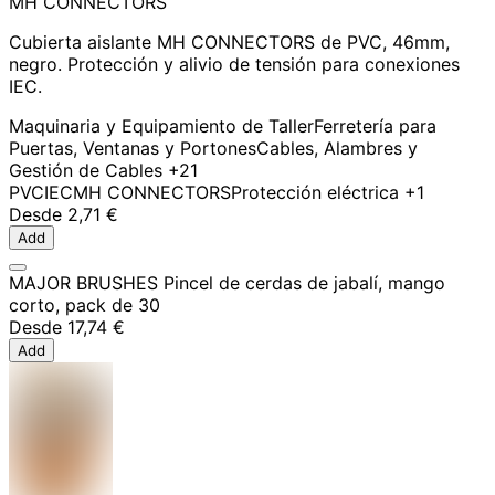
MH CONNECTORS
Cubierta aislante MH CONNECTORS de PVC, 46mm,
negro. Protección y alivio de tensión para conexiones
IEC.
Maquinaria y Equipamiento de Taller
Ferretería para
Puertas, Ventanas y Portones
Cables, Alambres y
Gestión de Cables
+21
PVC
IEC
MH CONNECTORS
Protección eléctrica
+1
Desde
2,71 €
Add
MAJOR BRUSHES Pincel de cerdas de jabalí, mango
corto, pack de 30
Desde
17,74 €
Add