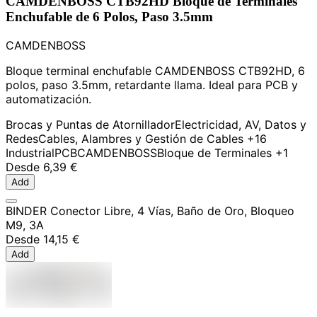
CAMDENBOSS CTB92HD Bloque de Terminales
Enchufable de 6 Polos, Paso 3.5mm
CAMDENBOSS
Bloque terminal enchufable CAMDENBOSS CTB92HD, 6
polos, paso 3.5mm, retardante llama. Ideal para PCB y
automatización.
Brocas y Puntas de Atornillador
Electricidad, AV, Datos y
Redes
Cables, Alambres y Gestión de Cables
+16
Industrial
PCB
CAMDENBOSS
Bloque de Terminales
+1
Desde
6,39 €
Add
BINDER Conector Libre, 4 Vías, Baño de Oro, Bloqueo
M9, 3A
Desde
14,15 €
Add