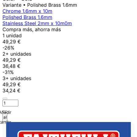
Variante
• Polished Brass 1.6mm
Chrome 1.6mm x 10m
Polished Brass 1.6mm
Stainless Steel 2mm x 10m0m
Compra más, ahorra más
1 unidad
49,29 €
-26%
2+ unidades
49,29 €
36,48 €
-31%
3+ unidades
49,29 €
34,24 €
Añadir
al
carrito