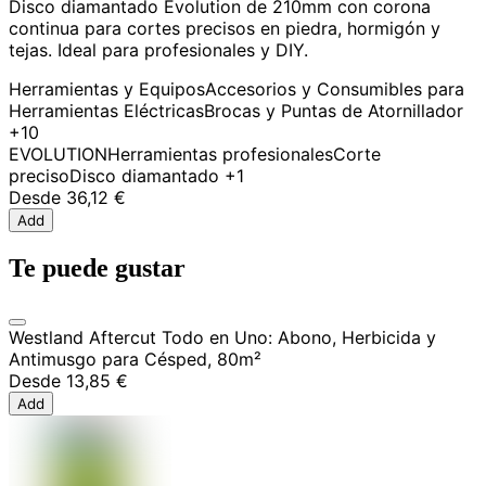
Disco diamantado Evolution de 210mm con corona
continua para cortes precisos en piedra, hormigón y
tejas. Ideal para profesionales y DIY.
Herramientas y Equipos
Accesorios y Consumibles para
Herramientas Eléctricas
Brocas y Puntas de Atornillador
+10
EVOLUTION
Herramientas profesionales
Corte
preciso
Disco diamantado
+1
Desde
36,12 €
Add
Te puede gustar
Westland Aftercut Todo en Uno: Abono, Herbicida y
Antimusgo para Césped, 80m²
Desde
13,85 €
Add