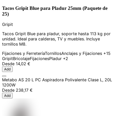
Tacos Gripit Blue para Pladur 25mm (Paquete de
25)
Gripit
Tacos Gripit Blue para pladur, soporte hasta 113 kg por
unidad. Ideal para calderas, TV y muebles. Incluye
tornillos M8.
Fijaciones y Ferretería
Tornillos
Anclajes y Fijaciones
+15
Gripit
Bricolaje
Fijaciones
Pladur
+2
Desde
14,02 €
Add
Metabo AS 20 L PC Aspiradora Polivalente Clase L, 20L
1200W
Desde
238,17 €
Add