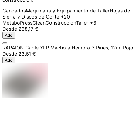
Candados
Maquinaria y Equipamiento de Taller
Hojas de
Sierra y Discos de Corte
+20
Metabo
PressClean
Construcción
Taller
+3
Desde
238,17 €
Add
RARAION Cable XLR Macho a Hembra 3 Pines, 12m, Rojo
Desde
23,61 €
Add