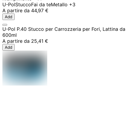
U-Pol
Stucco
Fai da te
Metallo
+3
A partire da
44,97 €
Add
U-Pol P.40 Stucco per Carrozzeria per Fori, Lattina da
600ml
A partire da
25,41 €
Add