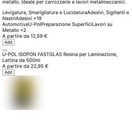
metallo. Ideale per carrozzerie e lavori metalmeccanici.
Levigatura, Smerigliatura e Lucidatura
Adesivi, Sigillanti e
Nastri
Adesivi
+19
Automotive
U-Pol
Preparazione Superfici
Lavori su
Metallo
+2
A partire da
12,59 €
Add
U-POL ISOPON FASTGLAS Resina per Laminazione,
Lattina da 500ml
A partire da
22,95 €
Add