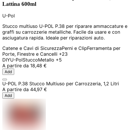
Lattina 600ml
U-Pol
Stucco multiuso U-POL P.38 per riparare ammaccature e
graffi su carrozzerie metalliche. Facile da usare e con
asciugatura rapida. Ideale per riparazioni auto.
Catene e Cavi di Sicurezza
Perni e Clip
Ferramenta per
Porte, Finestre e Cancelli
+23
DIY
U-Pol
Stucco
Metallo
+5
A partire da
18,48 €
Add
U-POL P.38 Stucco Multiuso per Carrozzeria, 1,2 Litri
A partire da
44,97 €
Add