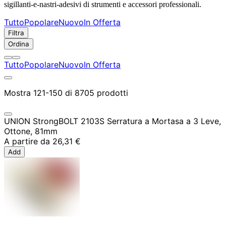
sigillanti-e-nastri-adesivi di strumenti e accessori professionali.
Tutto
Popolare
Nuovo
In Offerta
Filtra
Ordina
Tutto
Popolare
Nuovo
In Offerta
Mostra 121-150 di 8705 prodotti
UNION StrongBOLT 2103S Serratura a Mortasa a 3 Leve,
Ottone, 81mm
A partire da
26,31 €
Add