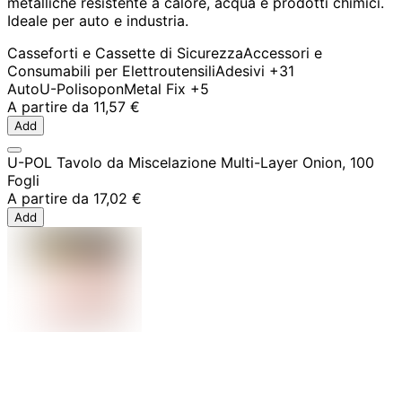
metalliche resistente a calore, acqua e prodotti chimici.
Ideale per auto e industria.
Casseforti e Cassette di Sicurezza
Accessori e
Consumabili per Elettroutensili
Adesivi
+31
Auto
U-Pol
isopon
Metal Fix
+5
A partire da
11,57 €
Add
U-POL Tavolo da Miscelazione Multi-Layer Onion, 100
Fogli
A partire da
17,02 €
Add