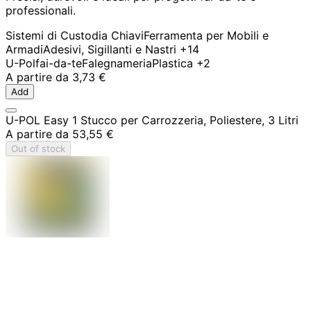
professionali.
Sistemi di Custodia Chiavi
Ferramenta per Mobili e
Armadi
Adesivi, Sigillanti e Nastri
+14
U-Pol
fai-da-te
Falegnameria
Plastica
+2
A partire da
3,73 €
Add
U-POL Easy 1 Stucco per Carrozzeria, Poliestere, 3 Litri
A partire da
53,55 €
Out of stock