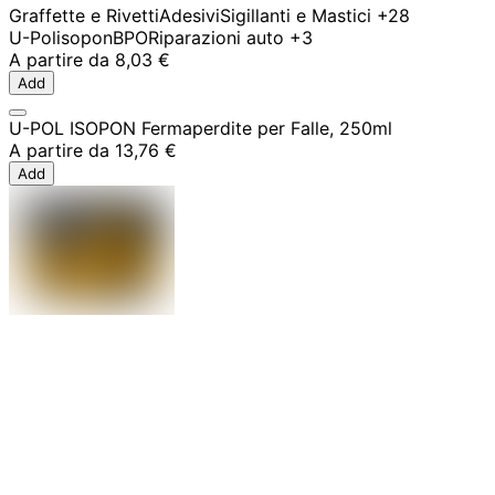
Graffette e Rivetti
Adesivi
Sigillanti e Mastici
+28
U-Pol
isopon
BPO
Riparazioni auto
+3
A partire da
8,03 €
Add
U-POL ISOPON Fermaperdite per Falle, 250ml
A partire da
13,76 €
Add