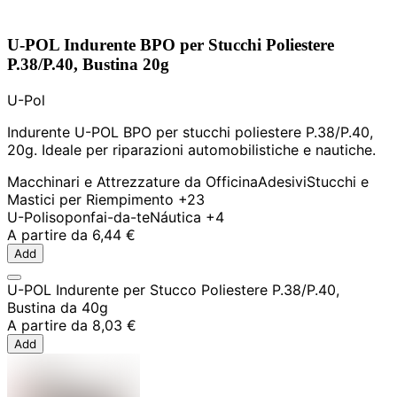
U-POL Indurente BPO per Stucchi Poliestere
P.38/P.40, Bustina 20g
U-Pol
Indurente U-POL BPO per stucchi poliestere P.38/P.40,
20g. Ideale per riparazioni automobilistiche e nautiche.
Macchinari e Attrezzature da Officina
Adesivi
Stucchi e
Mastici per Riempimento
+23
U-Pol
isopon
fai-da-te
Náutica
+4
A partire da
6,44 €
Add
U-POL Indurente per Stucco Poliestere P.38/P.40,
Bustina da 40g
A partire da
8,03 €
Add