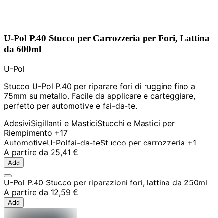
U-Pol P.40 Stucco per Carrozzeria per Fori, Lattina
da 600ml
U-Pol
Stucco U-Pol P.40 per riparare fori di ruggine fino a
75mm su metallo. Facile da applicare e carteggiare,
perfetto per automotive e fai-da-te.
Adesivi
Sigillanti e Mastici
Stucchi e Mastici per
Riempimento
+17
Automotive
U-Pol
fai-da-te
Stucco per carrozzeria
+1
A partire da
25,41 €
Add
U-Pol P.40 Stucco per riparazioni fori, lattina da 250ml
A partire da
12,59 €
Add