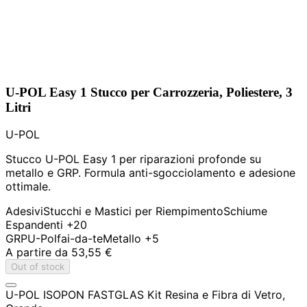
U-POL Easy 1 Stucco per Carrozzeria, Poliestere, 3
Litri
U-POL
Stucco U-POL Easy 1 per riparazioni profonde su
metallo e GRP. Formula anti-sgocciolamento e adesione
ottimale.
Adesivi
Stucchi e Mastici per Riempimento
Schiume
Espandenti
+20
GRP
U-Pol
fai-da-te
Metallo
+5
A partire da
53,55 €
Out of stock
U-POL ISOPON FASTGLAS Kit Resina e Fibra di Vetro,