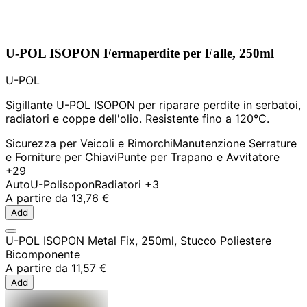
U-POL ISOPON Fermaperdite per Falle, 250ml
U-POL
Sigillante U-POL ISOPON per riparare perdite in serbatoi,
radiatori e coppe dell'olio. Resistente fino a 120°C.
Sicurezza per Veicoli e Rimorchi
Manutenzione Serrature
e Forniture per Chiavi
Punte per Trapano e Avvitatore
+29
Auto
U-Pol
isopon
Radiatori
+3
A partire da
13,76 €
Add
U-POL ISOPON Metal Fix, 250ml, Stucco Poliestere
Bicomponente
A partire da
11,57 €
Add