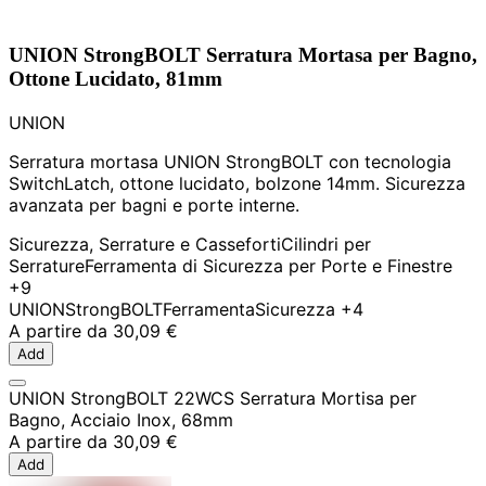
UNION StrongBOLT Serratura Mortasa per Bagno,
Ottone Lucidato, 81mm
UNION
Serratura mortasa UNION StrongBOLT con tecnologia
SwitchLatch, ottone lucidato, bolzone 14mm. Sicurezza
avanzata per bagni e porte interne.
Sicurezza, Serrature e Casseforti
Cilindri per
Serrature
Ferramenta di Sicurezza per Porte e Finestre
+9
UNION
StrongBOLT
Ferramenta
Sicurezza
+4
A partire da
30,09 €
Add
UNION StrongBOLT 22WCS Serratura Mortisa per
Bagno, Acciaio Inox, 68mm
A partire da
30,09 €
Add