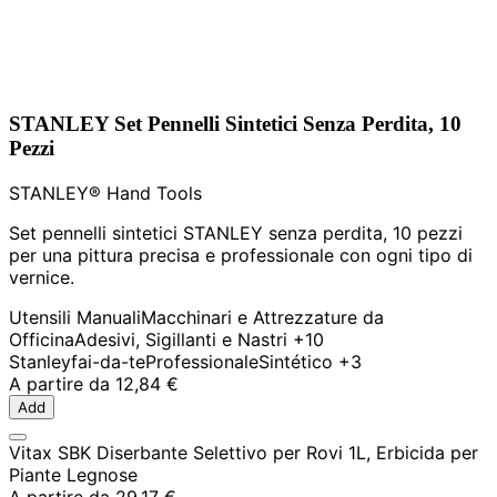
STANLEY Set Pennelli Sintetici Senza Perdita, 10
Pezzi
STANLEY® Hand Tools
Set pennelli sintetici STANLEY senza perdita, 10 pezzi
per una pittura precisa e professionale con ogni tipo di
vernice.
Utensili Manuali
Macchinari e Attrezzature da
Officina
Adesivi, Sigillanti e Nastri
+10
Stanley
fai-da-te
Professionale
Sintético
+3
A partire da
12,84 €
Add
Vitax SBK Diserbante Selettivo per Rovi 1L, Erbicida per
Piante Legnose
A partire da
29,17 €