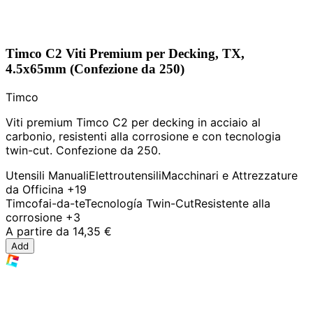
Timco C2 Viti Premium per Decking, TX,
4.5x65mm (Confezione da 250)
Timco
Viti premium Timco C2 per decking in acciaio al
carbonio, resistenti alla corrosione e con tecnologia
twin-cut. Confezione da 250.
Utensili Manuali
Elettroutensili
Macchinari e Attrezzature
da Officina
+19
Timco
fai-da-te
Tecnología Twin-Cut
Resistente alla
corrosione
+3
A partire da
14,35 €
Add