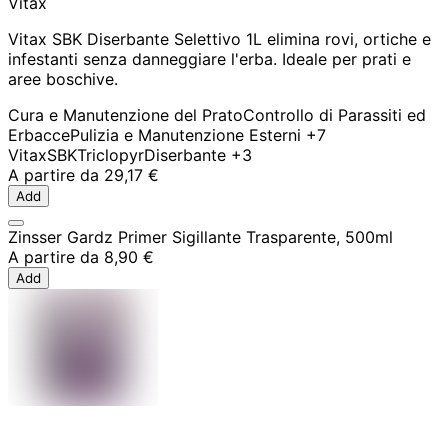
Vitax
Vitax SBK Diserbante Selettivo 1L elimina rovi, ortiche e
infestanti senza danneggiare l'erba. Ideale per prati e
aree boschive.
Cura e Manutenzione del Prato
Controllo di Parassiti ed
Erbacce
Pulizia e Manutenzione Esterni
+7
Vitax
SBK
Triclopyr
Diserbante
+3
A partire da
29,17 €
Add
Zinsser Gardz Primer Sigillante Trasparente, 500ml
A partire da
8,90 €
Add