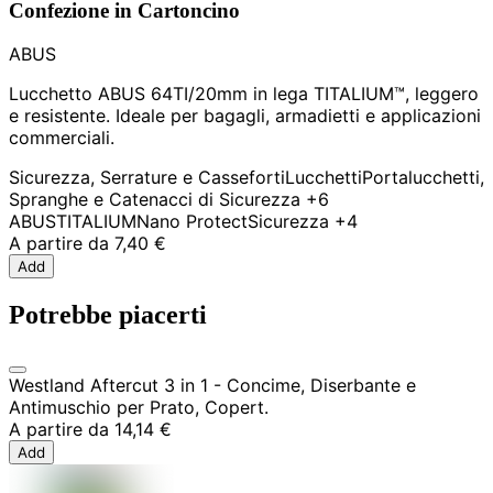
Confezione in Cartoncino
ABUS
Lucchetto ABUS 64TI/20mm in lega TITALIUM™, leggero
e resistente. Ideale per bagagli, armadietti e applicazioni
commerciali.
Sicurezza, Serrature e Casseforti
Lucchetti
Portalucchetti,
Spranghe e Catenacci di Sicurezza
+6
ABUS
TITALIUM
Nano Protect
Sicurezza
+4
A partire da
7,40 €
Add
Potrebbe piacerti
Westland Aftercut 3 in 1 - Concime, Diserbante e
Antimuschio per Prato, Copert.
A partire da
14,14 €
Add