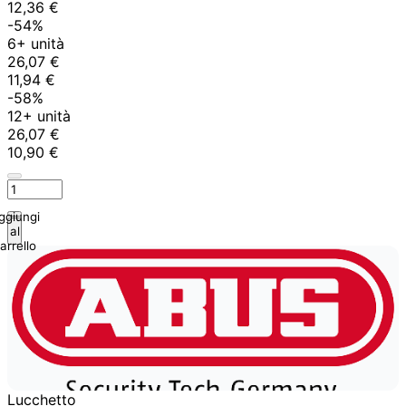
12,36 €
-54%
6+ unità
26,07 €
11,94 €
-58%
12+ unità
26,07 €
10,90 €
ggiungi
al
arrello
Lucchetto