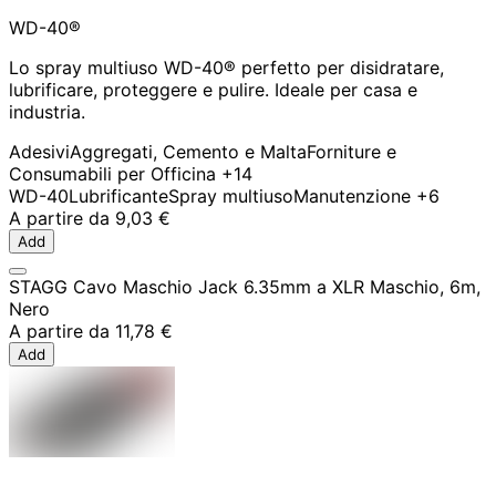
WD-40®
Lo spray multiuso WD-40® perfetto per disidratare,
lubrificare, proteggere e pulire. Ideale per casa e
industria.
Adesivi
Aggregati, Cemento e Malta
Forniture e
Consumabili per Officina
+14
WD-40
Lubrificante
Spray multiuso
Manutenzione
+6
A partire da
9,03 €
Add
STAGG Cavo Maschio Jack 6.35mm a XLR Maschio, 6m,
Nero
A partire da
11,78 €
Add