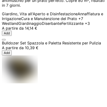
antimuschio per un prato perfetto. Copre 80 m², risultati
in 7 giorni.
Giardino, Vita all'Aperto e Disinfestazione
Annaffiatura e
Irrigazione
Cura e Manutenzione del Prato
+7
Westland
Giardinaggio
Diserbante
Fertilizzante
+3
A partire da
14,14 €
Add
Bulldozer Set Spazzola e Paletta Resistente per Pulizia
A partire da
10,39 €
Add