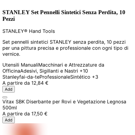
STANLEY Set Pennelli Sintetici Senza Perdita, 10
Pezzi
STANLEY® Hand Tools
Set pennelli sintetici STANLEY senza perdita, 10 pezzi
per una pittura precisa e professionale con ogni tipo di
vernice.
Utensili Manuali
Macchinari e Attrezzature da
Officina
Adesivi, Sigillanti e Nastri
+10
Stanley
fai-da-te
Professionale
Sintético
+3
A partire da
12,84 €
Add
Vitax SBK Diserbante per Rovi e Vegetazione Legnosa
500ml
A partire da
17,50 €
Add