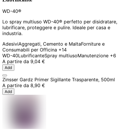
WD-40®
Lo spray multiuso WD-40® perfetto per disidratare,
lubrificare, proteggere e pulire. Ideale per casa e
industria.
Adesivi
Aggregati, Cemento e Malta
Forniture e
Consumabili per Officina
+14
WD-40
Lubrificante
Spray multiuso
Manutenzione
+6
A partire da
9,04 €
Add
Zinsser Gardz Primer Sigillante Trasparente, 500ml
A partire da
8,90 €
Add