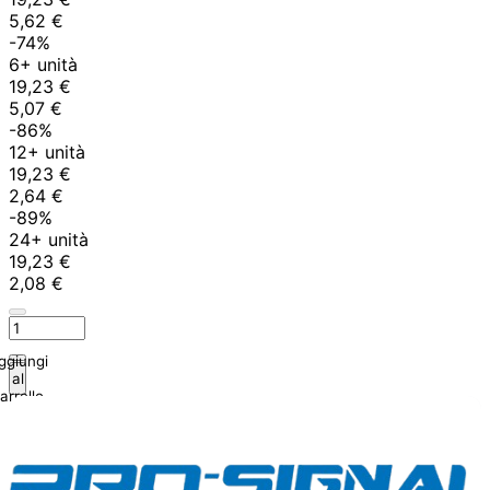
5,62 €
-74%
6+ unità
19,23 €
5,07 €
-86%
12+ unità
19,23 €
2,64 €
-89%
24+ unità
19,23 €
2,08 €
ggiungi
al
arrello