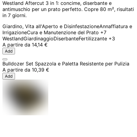
Westland Aftercut 3 in 1: concime, diserbante e
antimuschio per un prato perfetto. Copre 80 m², risultati
in 7 giorni.
Giardino, Vita all'Aperto e Disinfestazione
Annaffiatura e
Irrigazione
Cura e Manutenzione del Prato
+7
Westland
Giardinaggio
Diserbante
Fertilizzante
+3
A partire da
14,14 €
Add
Bulldozer Set Spazzola e Paletta Resistente per Pulizia
A partire da
10,39 €
Add