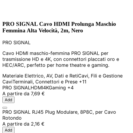
PRO SIGNAL Cavo HDMI Prolunga Maschio
Femmina Alta Velocità, 2m, Nero
PRO SIGNAL
Cavo HDMI maschio-femmina PRO SIGNAL per
trasmissione HD e 4K, con connettori placcati oro e
HEC/ARC, perfetto per home theatre e gaming.
Materiale Elettrico, AV, Dati e Reti
Cavi, Fili e Gestione
Cavi
Terminali, Connettori e Prese
+11
PRO SIGNAL
HDMI
4K
Gaming
+4
A partire da
7,69 €
Add
PRO SIGNAL RJ45 Plug Modulare, 8P8C, per Cavo
Rotondo
A partire da
2,16 €
Add