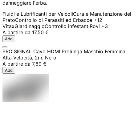
danneggiare l'erba.
Fluidi e Lubrificanti per Veicoli
Cura e Manutenzione del
Prato
Controllo di Parassiti ed Erbacce
+12
Vitax
Giardinaggio
Controllo infestanti
Rovi
+3
A partire da
17,50 €
Add
PRO SIGNAL Cavo HDMI Prolunga Maschio Femmina
Alta Velocità, 2m, Nero
A partire da
7,69 €
Add