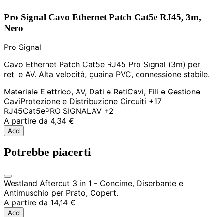
Pro Signal Cavo Ethernet Patch Cat5e RJ45, 3m,
Nero
Pro Signal
Cavo Ethernet Patch Cat5e RJ45 Pro Signal (3m) per
reti e AV. Alta velocità, guaina PVC, connessione stabile.
Materiale Elettrico, AV, Dati e Reti
Cavi, Fili e Gestione
Cavi
Protezione e Distribuzione Circuiti
+17
RJ45
Cat5e
PRO SIGNAL
AV
+2
A partire da
4,34 €
Add
Potrebbe piacerti
Westland Aftercut 3 in 1 - Concime, Diserbante e
Antimuschio per Prato, Copert.
A partire da
14,14 €
Add