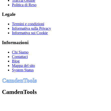
Traccia Ordine
Politica di Reso
Legale
Termini e condizioni
Informativa sulla Privacy
Informativa sui Cookie
Informazioni
Chi Siamo
Contattaci
Blog
Mappa del sito
System Status
C
a
m
d
e
n
T
o
o
l
s
CamdenTools