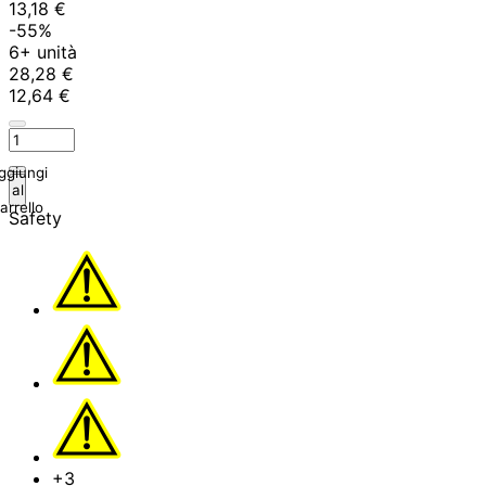
13,18 €
-55%
6+ unità
28,28 €
12,64 €
ggiungi
al
arrello
Safety
+3