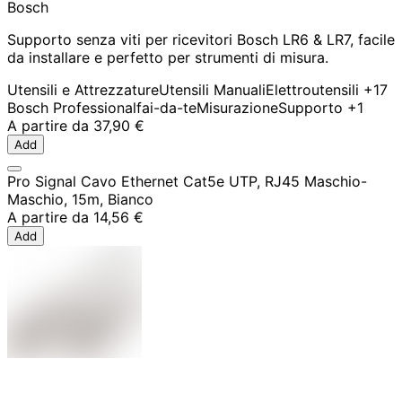
Bosch
Supporto senza viti per ricevitori Bosch LR6 & LR7, facile
da installare e perfetto per strumenti di misura.
Utensili e Attrezzature
Utensili Manuali
Elettroutensili
+17
Bosch Professional
fai-da-te
Misurazione
Supporto
+1
A partire da
37,90 €
Add
Pro Signal Cavo Ethernet Cat5e UTP, RJ45 Maschio-
Maschio, 15m, Bianco
A partire da
14,56 €
Add