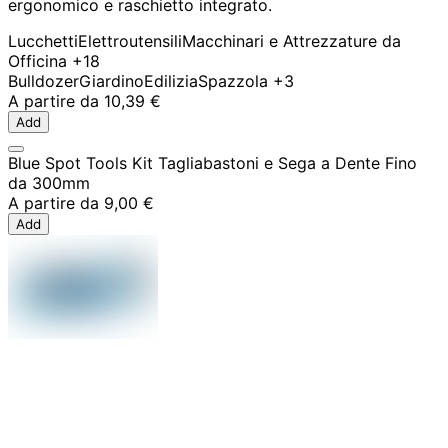
ergonomico e raschietto integrato.
Lucchetti
Elettroutensili
Macchinari e Attrezzature da
Officina
+18
Bulldozer
Giardino
Edilizia
Spazzola
+3
A partire da
10,39 €
Add
Blue Spot Tools Kit Tagliabastoni e Sega a Dente Fino
da 300mm
A partire da
9,00 €
Add