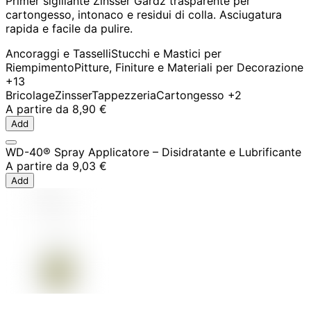
Primer sigillante Zinsser Gardz trasparente per
cartongesso, intonaco e residui di colla. Asciugatura
rapida e facile da pulire.
Ancoraggi e Tasselli
Stucchi e Mastici per
Riempimento
Pitture, Finiture e Materiali per Decorazione
+13
Bricolage
Zinsser
Tappezzeria
Cartongesso
+2
A partire da
8,90 €
Add
WD-40® Spray Applicatore – Disidratante e Lubrificante
A partire da
9,03 €
Add