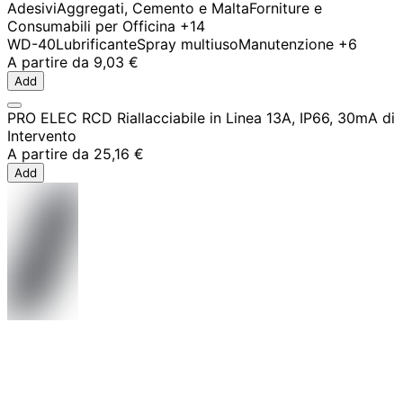
Adesivi
Aggregati, Cemento e Malta
Forniture e
Consumabili per Officina
+14
WD-40
Lubrificante
Spray multiuso
Manutenzione
+6
A partire da
9,03 €
Add
PRO ELEC RCD Riallacciabile in Linea 13A, IP66, 30mA di
Intervento
A partire da
25,16 €
Add