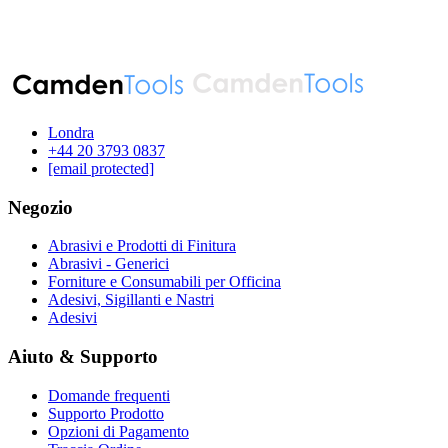
Londra
‪+44 20 3793 0837‬
[email protected]
Negozio
Abrasivi e Prodotti di Finitura
Abrasivi - Generici
Forniture e Consumabili per Officina
Adesivi, Sigillanti e Nastri
Adesivi
Aiuto & Supporto
Domande frequenti
Supporto Prodotto
Opzioni di Pagamento