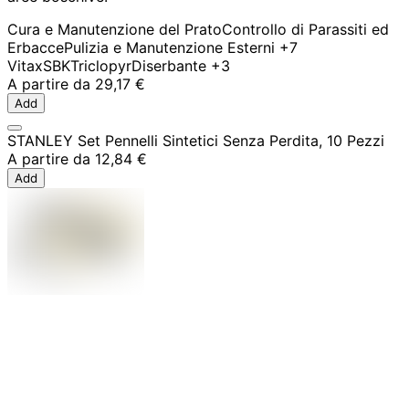
Cura e Manutenzione del Prato
Controllo di Parassiti ed
Erbacce
Pulizia e Manutenzione Esterni
+7
Vitax
SBK
Triclopyr
Diserbante
+3
A partire da
29,17 €
Add
STANLEY Set Pennelli Sintetici Senza Perdita, 10 Pezzi
A partire da
12,84 €
Add