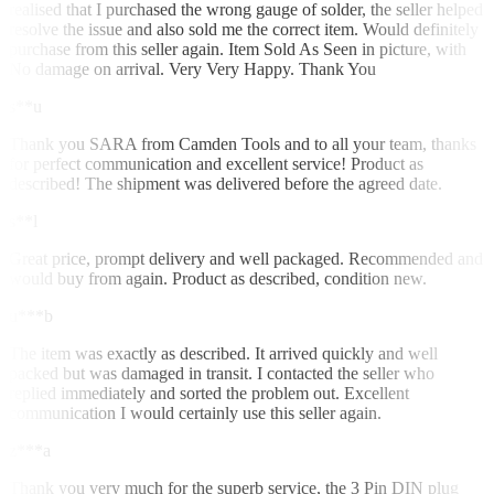
realised that I purchased the wrong gauge of solder, the seller helped
resolve the issue and also sold me the correct item. Would definitely
purchase from this seller again. Item Sold As Seen in picture, with
No damage on arrival. Very Very Happy. Thank You
s**u
Thank you SARA from Camden Tools and to all your team, thanks
for perfect communication and excellent service! Product as
described! The shipment was delivered before the agreed date.
s**l
Great price, prompt delivery and well packaged. Recommended and
would buy from again. Product as described, condition new.
u***b
The item was exactly as described. It arrived quickly and well
packed but was damaged in transit. I contacted the seller who
replied immediately and sorted the problem out. Excellent
communication I would certainly use this seller again.
z***a
Thank you very much for the superb service, the 3 Pin DIN plug