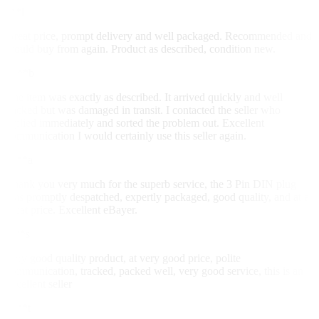
s**l
Great price, prompt delivery and well packaged. Recommended and
would buy from again. Product as described, condition new.
u***b
The item was exactly as described. It arrived quickly and well
packed but was damaged in transit. I contacted the seller who
replied immediately and sorted the problem out. Excellent
communication I would certainly use this seller again.
z***a
Thank you very much for the superb service, the 3 Pin DIN plug
was promptly despatched, expertly packaged, good quality, and at a
great price. Excellent eBayer.
i***s
Very good quality product, at very good price, polite
communication, tracked, packed well, very good service, this is an
excellent seller
e***t