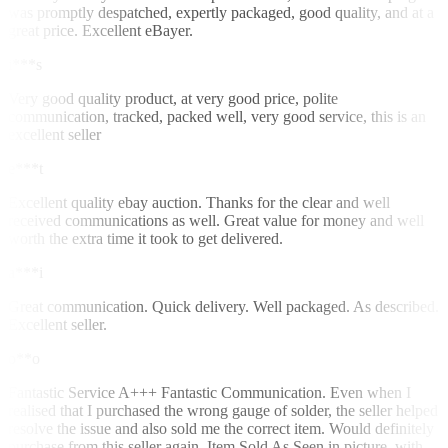
was promptly despatched, expertly packaged, good quality, and at a
great price. Excellent eBayer.
i***s
Very good quality product, at very good price, polite
communication, tracked, packed well, very good service, this is an
excellent seller
e***t
Excellent quality ebay auction. Thanks for the clear and well
received communications as well. Great value for money and well
worth the extra time it took to get delivered.
a***i
Great communication. Quick delivery. Well packaged. As described.
Excellent seller.
o**o
Fantastic Service A+++ Fantastic Communication. Even when I
realised that I purchased the wrong gauge of solder, the seller helped
resolve the issue and also sold me the correct item. Would definitely
purchase from this seller again. Item Sold As Seen in picture, with