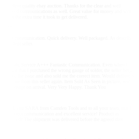
Excellent quality ebay auction. Thanks for the clear and well
received communications as well. Great value for money and well
worth the extra time it took to get delivered.
a***i
Great communication. Quick delivery. Well packaged. As described.
Excellent seller.
o**o
Fantastic Service A+++ Fantastic Communication. Even when I
realised that I purchased the wrong gauge of solder, the seller helped
resolve the issue and also sold me the correct item. Would definitely
purchase from this seller again. Item Sold As Seen in picture, with
No damage on arrival. Very Very Happy. Thank You
s**u
Thank you SARA from Camden Tools and to all your team, thanks
for perfect communication and excellent service! Product as
described! The shipment was delivered before the agreed date.
s**l