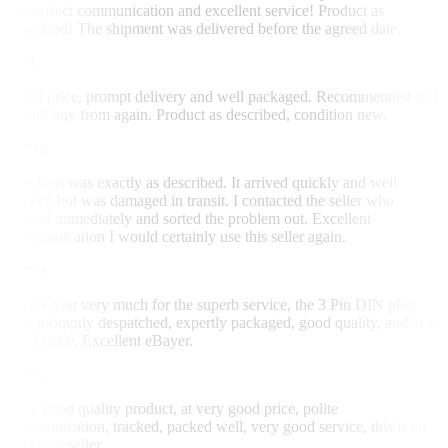
for perfect communication and excellent service! Product as
described! The shipment was delivered before the agreed date.
s**l
Great price, prompt delivery and well packaged. Recommended and
would buy from again. Product as described, condition new.
u***b
The item was exactly as described. It arrived quickly and well
packed but was damaged in transit. I contacted the seller who
replied immediately and sorted the problem out. Excellent
communication I would certainly use this seller again.
z***a
Thank you very much for the superb service, the 3 Pin DIN plug
was promptly despatched, expertly packaged, good quality, and at a
great price. Excellent eBayer.
i***s
Very good quality product, at very good price, polite
communication, tracked, packed well, very good service, this is an
excellent seller