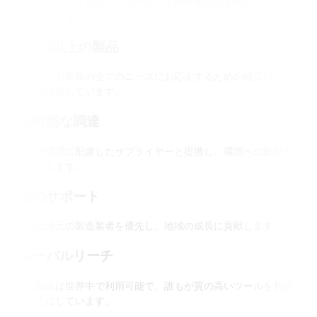
高品質なツールと卓越したサービスで世界中のお客様にサービスを
提供しています
100,000以上の製品
私たちは、お客様の全てのニーズにお応えするための幅広いツール
と機器を提供しています。
持続可能な調達
私たちは環境に配慮したサプライヤーと提携し、環境への影響を最
小限に抑えます。
地域のサポート
私たちは地元の製造業者を優先し、地域の成長に貢献します。
グローバルリーチ
当社の製品は世界中で利用可能で、誰もが質の高いツールを利用で
きるようにしています。