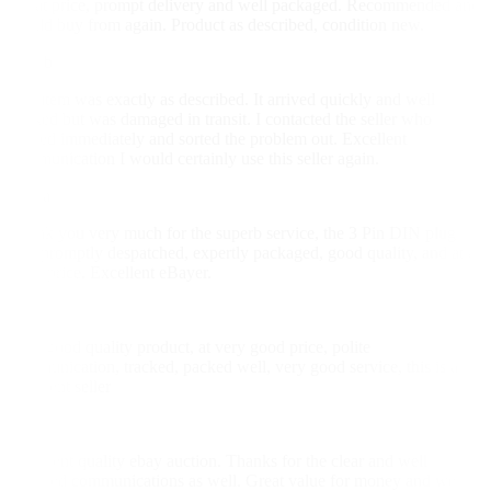
Great price, prompt delivery and well packaged. Recommended and
would buy from again. Product as described, condition new.
u***b
The item was exactly as described. It arrived quickly and well
packed but was damaged in transit. I contacted the seller who
replied immediately and sorted the problem out. Excellent
communication I would certainly use this seller again.
z***a
Thank you very much for the superb service, the 3 Pin DIN plug
was promptly despatched, expertly packaged, good quality, and at a
great price. Excellent eBayer.
i***s
Very good quality product, at very good price, polite
communication, tracked, packed well, very good service, this is an
excellent seller
e***t
Excellent quality ebay auction. Thanks for the clear and well
received communications as well. Great value for money and well