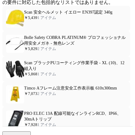
の要件に対応した包括的なリストではありません。
Scan 安全ヘルメット イエロー EN397認定 340g
￥5,439
1 アイテム
Bolle Safety COBRA PLATINUM® プロフェッショナル
用安全メガネ - 無色レンズ
￥5,829
2 アイテム
Scan ブラックPUコーティング作業手袋 - XL (10)、12
組入り
￥5,868
1 アイテム
Timco Aフレーム注意安全工作表示板 610x300mm
￥7,073
2 アイテム
PRO ELEC 13A 配線可能なインラインRCD、IP66、
30mAトリップ
￥7,928
1 アイテム