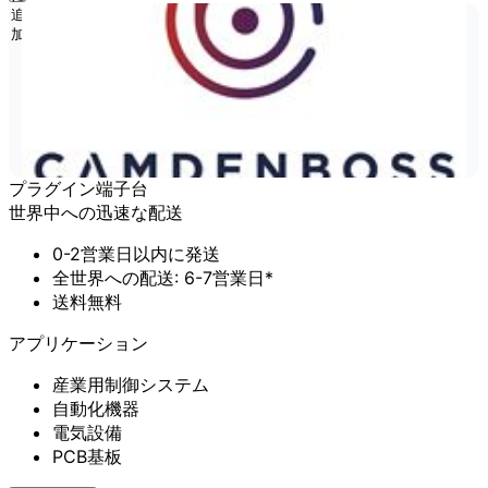
追
加
プラグイン端子台
世界中への迅速な配送
0-2営業日以内に発送
全世界への配送: 6-7営業日*
送料無料
アプリケーション
産業用制御システム
自動化機器
電気設備
PCB基板