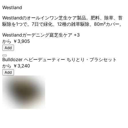
Westland
Westlandのオールインワン芝生ケア製品。肥料、除草、苔
駆除を1つで。7日で緑化、12種の雑草駆除、80m²カバー。
Westland
ガーデニング
庭
芝生ケア
+3
から
￥3,905
Add
Bulldozer ヘビーデューティー ちりとり・ブラシセット
から
￥3,240
Add