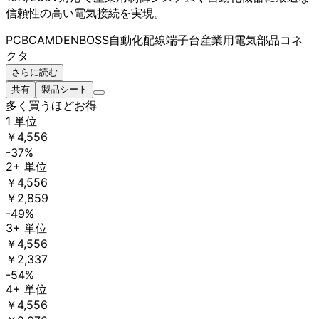
信頼性の高い電気接続を実現。
PCB
CAMDENBOSS
自動化
配線
端子台
産業用
電気部品
コネ
クタ
さらに読む
共有
製品シート
多く買うほどお得
1 単位
￥4,556
-37%
2+ 単位
￥4,556
￥2,859
-49%
3+ 単位
￥4,556
￥2,337
-54%
4+ 単位
￥4,556