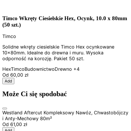
Timco Wkręty Ciesielskie Hex, Ocynk, 10.0 x 80mm
(50 szt.)
Timco
Solidne wkręty ciesielskie Timco Hex ocynkowane
10x80mm. Idealne do drewna i muru. Wysoka
odporność na korozję. Pakiet 50 szt.
Hex
Timco
Budownictwo
Drewno
+4
Od
60,00 zł
Add
Może Ci się spodobać
Westland Aftercut Kompleksowy Nawóz, Chwastobójczy
i Anty-Mechowy 80m²
Od
61,00 zł
Add