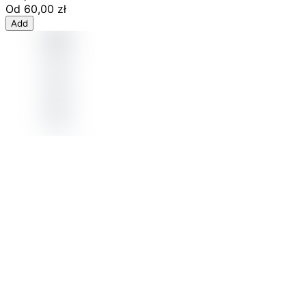
Od
60,00 zł
Add