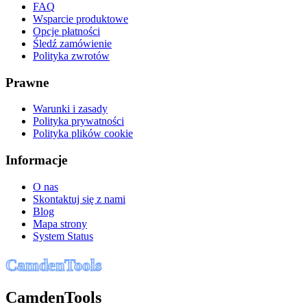
FAQ
Wsparcie produktowe
Opcje płatności
Śledź zamówienie
Polityka zwrotów
Prawne
Warunki i zasady
Polityka prywatności
Polityka plików cookie
Informacje
O nas
Skontaktuj się z nami
Blog
Mapa strony
System Status
C
a
m
d
e
n
T
o
o
l
s
CamdenTools