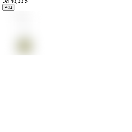
Od
40,00 zł
Add