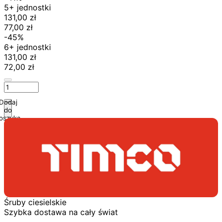
5+ jednostki
131,00 zł
77,00 zł
-45%
6+ jednostki
131,00 zł
72,00 zł
Dodaj
do
oszyka
Śruby ciesielskie
Szybka dostawa na cały świat