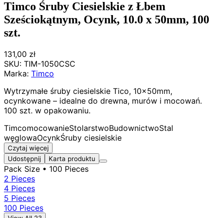
Timco Śruby Ciesielskie z Łbem
Sześciokątnym, Ocynk, 10.0 x 50mm, 100
szt.
131,00 zł
SKU:
TIM-1050CSC
Marka:
Timco
Wytrzymałe śruby ciesielskie Tico, 10x50mm,
ocynkowane – idealne do drewna, murów i mocowań.
100 szt. w opakowaniu.
Timco
mocowanie
Stolarstwo
Budownictwo
Stal
węglowa
Ocynk
Śruby ciesielskie
Czytaj więcej
Udostępnij
Karta produktu
Pack Size
• 100 Pieces
2 Pieces
4 Pieces
5 Pieces
100 Pieces