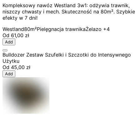
Kompleksowy nawóz Westland 3w1: odżywia trawnik,
niszczy chwasty i mech. Skuteczność na 80m². Szybkie
efekty w 7 dni!
Westland
80m²
Pielęgnacja trawnika
Żelazo
+4
Od
61,00 zł
Add
Bulldozer Zestaw Szufelki i Szczotki do Intensywnego
Użytku
Od
45,00 zł
Add