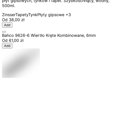
płyt gipsowych, tynków i tapet. Szybkoschnący, wodny,
500ml.
Zinsser
Tapety
Tynk
Płyty gipsowe
+3
Od
38,00 zł
Add
Bahco 9626-6 Wiertło Kręte Kombinowane, 6mm
Od
61,00 zł
Add