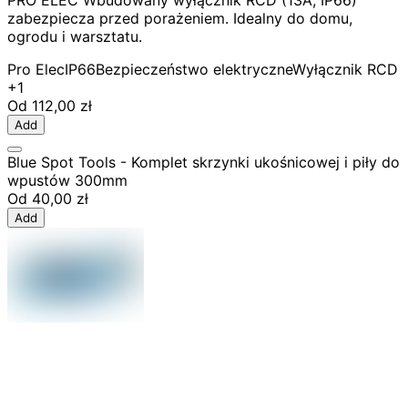
PRO ELEC Wbudowany wyłącznik RCD (13A, IP66)
zabezpiecza przed porażeniem. Idealny do domu,
ogrodu i warsztatu.
Pro Elec
IP66
Bezpieczeństwo elektryczne
Wyłącznik RCD
+1
Od
112,00 zł
Add
Blue Spot Tools - Komplet skrzynki ukośnicowej i piły do
wpustów 300mm
Od
40,00 zł
Add