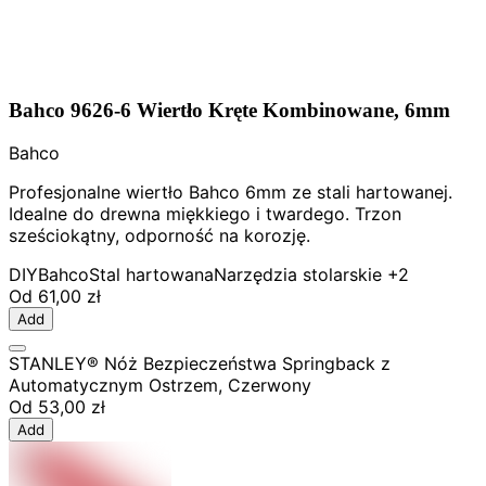
Bahco 9626-6 Wiertło Kręte Kombinowane, 6mm
Bahco
Profesjonalne wiertło Bahco 6mm ze stali hartowanej.
Idealne do drewna miękkiego i twardego. Trzon
sześciokątny, odporność na korozję.
DIY
Bahco
Stal hartowana
Narzędzia stolarskie
+2
Od
61,00 zł
Add
STANLEY® Nóż Bezpieczeństwa Springback z
Automatycznym Ostrzem, Czerwony
Od
53,00 zł
Add