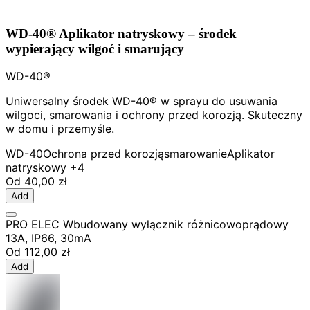
WD-40® Aplikator natryskowy – środek
wypierający wilgoć i smarujący
WD-40®
Uniwersalny środek WD-40® w sprayu do usuwania
wilgoci, smarowania i ochrony przed korozją. Skuteczny
w domu i przemyśle.
WD-40
Ochrona przed korozją
smarowanie
Aplikator
natryskowy
+4
Od
40,00 zł
Add
PRO ELEC Wbudowany wyłącznik różnicowoprądowy
13A, IP66, 30mA
Od
112,00 zł
Add