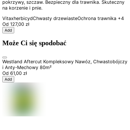
pokrzywy, szczaw. Bezpieczny dla trawnika. Skuteczny
na korzenie i pnie.
Vitax
herbicyd
Chwasty drzewiaste
Ochrona trawnika
+4
Od
127,00 zł
Add
Może Ci się spodobać
Westland Aftercut Kompleksowy Nawóz, Chwastobójczy
i Anty-Mechowy 80m²
Od
61,00 zł
Add