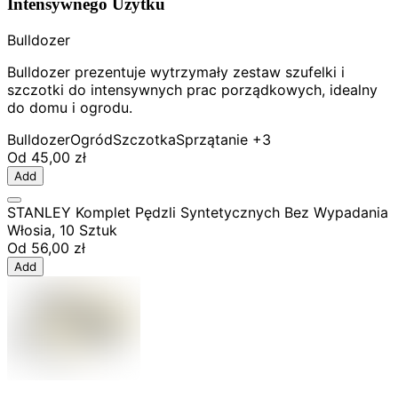
Intensywnego Użytku
Bulldozer
Bulldozer prezentuje wytrzymały zestaw szufelki i
szczotki do intensywnych prac porządkowych, idealny
do domu i ogrodu.
Bulldozer
Ogród
Szczotka
Sprzątanie
+3
Od
45,00 zł
Add
STANLEY Komplet Pędzli Syntetycznych Bez Wypadania
Włosia, 10 Sztuk
Od
56,00 zł
Add