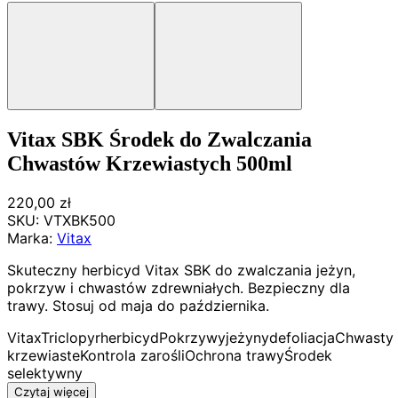
Vitax SBK Środek do Zwalczania
Chwastów Krzewiastych 500ml
220,00 zł
SKU:
VTXBK500
Marka:
Vitax
Skuteczny herbicyd Vitax SBK do zwalczania jeżyn,
pokrzyw i chwastów zdrewniałych. Bezpieczny dla
trawy. Stosuj od maja do października.
Vitax
Triclopyr
herbicyd
Pokrzywy
jeżyny
defoliacja
Chwasty
krzewiaste
Kontrola zarośli
Ochrona trawy
Środek
selektywny
Czytaj więcej