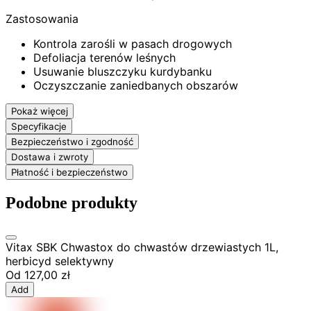
Zastosowania
Kontrola zarośli w pasach drogowych
Defoliacja terenów leśnych
Usuwanie bluszczyku kurdybanku
Oczyszczanie zaniedbanych obszarów
Pokaż więcej
Specyfikacje
Bezpieczeństwo i zgodność
Dostawa i zwroty
Płatność i bezpieczeństwo
Podobne produkty
Vitax SBK Chwastox do chwastów drzewiastych 1L,
herbicyd selektywny
Od
127,00 zł
Add