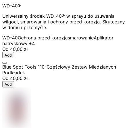
WD-40®
Uniwersalny środek WD-40® w sprayu do usuwania
wilgoci, smarowania i ochrony przed korozją. Skuteczny
w domu i przemyśle.
WD-40
Ochrona przed korozją
smarowanie
Aplikator
natryskowy
+4
Od
40,00 zł
Add
Blue Spot Tools 110-Częściowy Zestaw Miedzianych
Podkładek
Od
40,00 zł
Add