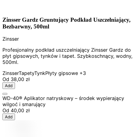
Zinsser Gardz Gruntujący Podkład Uszczelniający,
Bezbarwny, 500ml
Zinsser
Profesjonalny podkład uszczelniający Zinsser Gardz do
płyt gipsowych, tynków i tapet. Szybkoschnący, wodny,
500ml.
Zinsser
Tapety
Tynk
Płyty gipsowe
+3
Od
38,00 zł
Add
WD-40® Aplikator natryskowy – środek wypierający
wilgoć i smarujący
Od
40,00 zł
Add