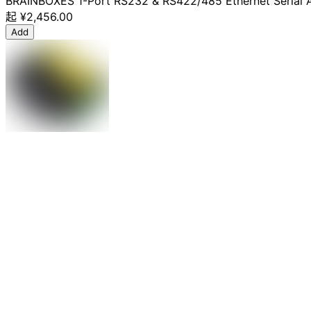
BRAINBOXES 1-Port RS232 & RS422/485 Ethernet Serial 
起
¥2,456.00
Add