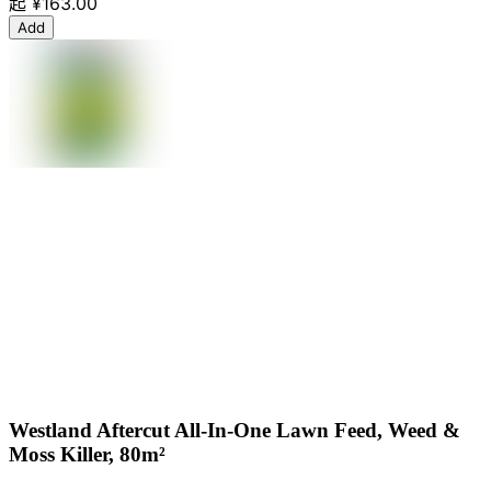
起
¥163.00
Add
Westland Aftercut All-In-One Lawn Feed, Weed &
Moss Killer, 80m²