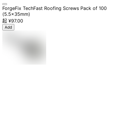
ForgeFix TechFast Roofing Screws Pack of 100
(5.5x35mm)
起
¥97.00
Add