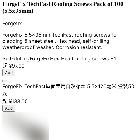
ForgeFix TechFast Roofing Screws Pack of 100
(5.5x35mm)
Forgefix
ForgeFix 5.5x35mm TechFast roofing screws for
cladding & sheet steel. Hex head, self-drilling,
weatherproof washer. Corrosion resistant.
Self-drilling
ForgeFix
Hex Head
roofing screws
+1
起
¥97.00
Add
ForgeFix TechFast屋面专用自攻螺丝 5.5×120毫米 盒装50
颗
起
¥133.00
Add