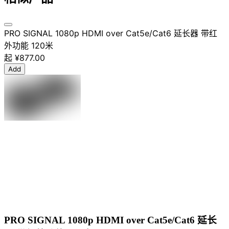
PRO SIGNAL 1080p HDMI over Cat5e/Cat6 延长器 带红
外功能 120米
起
¥877.00
Add
PRO SIGNAL 1080p HDMI over Cat5e/Cat6 延长