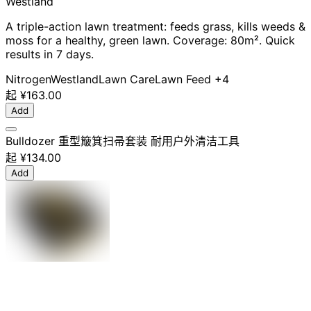
Westland
A triple-action lawn treatment: feeds grass, kills weeds &
moss for a healthy, green lawn. Coverage: 80m². Quick
results in 7 days.
Nitrogen
Westland
Lawn Care
Lawn Feed
+4
起
¥163.00
Add
Bulldozer 重型簸箕扫帚套装 耐用户外清洁工具
起
¥134.00
Add