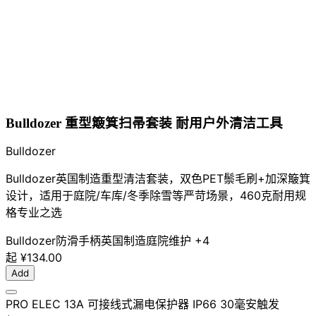
Bulldozer 重型簸箕扫帚套装 耐用户外清洁工具
Bulldozer
Bulldozer英国制造重型清洁套装，双色PET鬃毛刷+加深簸箕
设计，适用于庭院/车库/冬季除雪等严苛场景，460克耐用规
格专业之选
Bulldozer
防滑手柄
英国制造
庭院维护
+4
起
¥134.00
Add
PRO ELEC 13A 可接线式漏电保护器 IP66 30毫安触发