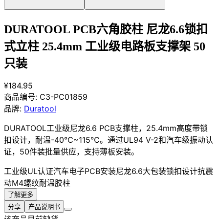
DURATOOL PCB六角胶柱 尼龙6.6锁扣
式立柱 25.4mm 工业级电路板支撑架 50
只装
¥184.95
商品编号:
C3-PC01859
品牌:
Duratool
DURATOOL工业级尼龙6.6 PCB支撑柱，25.4mm高度带锁
扣设计，耐温-40℃~115℃。通过UL94 V-2和汽车级振动认
证，50件装批量供应，支持薄板安装。
工业级
UL认证
汽车电子
PCB安装
尼龙6.6
大包装
锁扣设计
抗震
动
M4螺纹
耐温胶柱
了解更多
分享
产品说明书
该商品目前缺货...