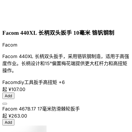
Facom 440XL 长柄双头扳手 10毫米 铬钒钢制
Facom
Facom 440XL 长柄双头扳手，采用铬钒钢制造，适用于高强
度作业。长柄设计和15°偏置梅花端提供更大杠杆力和高扭矩
操作。
Facom
diy工具
扳手
高扭矩
+6
起
¥107.00
Add
Facom 467B.17 17毫米防滑棘轮扳手
起
¥263.00
Add