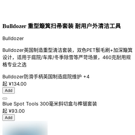
Bulldozer 重型簸箕扫帚套装 耐用户外清洁工具
Bulldozer
Bulldozer英国制造重型清洁套装，双色PET鬃毛刷+加深簸箕
设计，适用于庭院/车库/冬季除雪等严苛场景，460克耐用规
格专业之选
Bulldozer
防滑手柄
英国制造
庭院维护
+4
起
¥134.00
Add
Blue Spot Tools 300毫米斜切盒与榫锯套装
起
¥93.00
Add