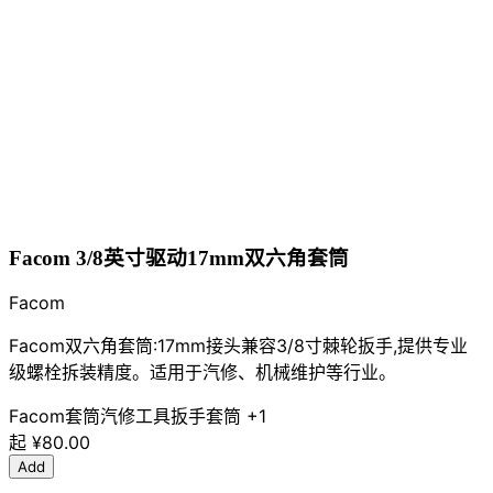
Facom 3/8英寸驱动17mm双六角套筒
Facom
Facom双六角套筒:17mm接头兼容3/8寸棘轮扳手,提供专业
级螺栓拆装精度。适用于汽修、机械维护等行业。
Facom
套筒
汽修工具
扳手套筒
+1
起
¥80.00
Add