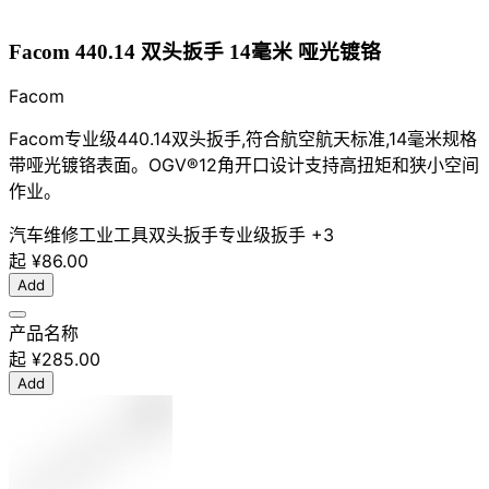
Facom 440.14 双头扳手 14毫米 哑光镀铬
Facom
Facom专业级440.14双头扳手,符合航空航天标准,14毫米规格
带哑光镀铬表面。OGV®12角开口设计支持高扭矩和狭小空间
作业。
汽车维修
工业工具
双头扳手
专业级扳手
+3
起
¥86.00
Add
产品名称
起
¥285.00
Add