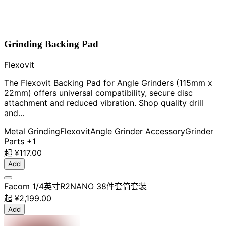
Grinding Backing Pad
Flexovit
The Flexovit Backing Pad for Angle Grinders (115mm x
22mm) offers universal compatibility, secure disc
attachment and reduced vibration. Shop quality drill
and...
Metal Grinding
Flexovit
Angle Grinder Accessory
Grinder
Parts
+1
起
¥117.00
Add
Facom 1/4英寸R2NANO 38件套筒套装
起
¥2,199.00
Add