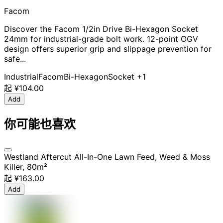
Facom
Discover the Facom 1/2in Drive Bi-Hexagon Socket
24mm for industrial-grade bolt work. 12-point OGV
design offers superior grip and slippage prevention for
safe...
Industrial
Facom
Bi-Hexagon
Socket
+1
起
¥104.00
Add
你可能也喜欢
Westland Aftercut All-In-One Lawn Feed, Weed & Moss
Killer, 80m²
起
¥163.00
Add