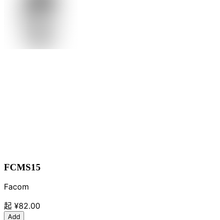
FCMS15
Facom
起
¥82.00
Add