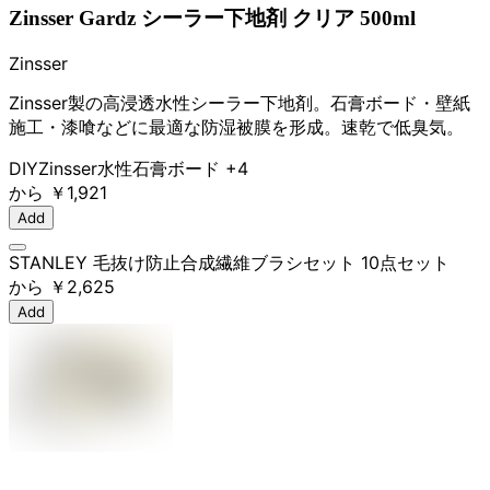
Zinsser Gardz シーラー下地剤 クリア 500ml
Zinsser
Zinsser製の高浸透水性シーラー下地剤。石膏ボード・壁紙
施工・漆喰などに最適な防湿被膜を形成。速乾で低臭気。
DIY
Zinsser
水性
石膏ボード
+4
から
￥1,921
Add
STANLEY 毛抜け防止合成繊維ブラシセット 10点セット
から
￥2,625
Add