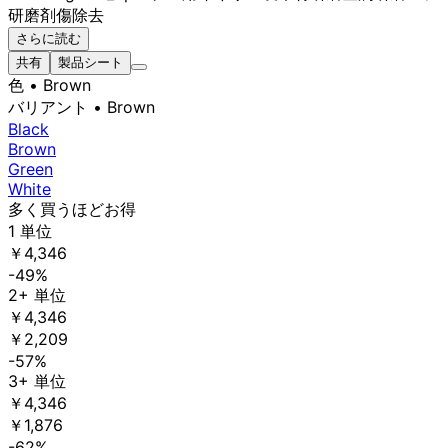
研磨剤
傷除去
さらに読む
共有
製品シート
色
• Brown
バリアント
• Brown
Black
Brown
Green
White
多く買うほどお得
1 単位
￥4,346
-49%
2+ 単位
￥4,346
￥2,209
-57%
3+ 単位
￥4,346
￥1,876
-62%