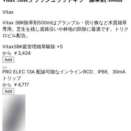
Vitax
Vitax SBK除草剤500mlはブランブル・切り株など木質雑草
専用。芝生を残し道路沿いや林地の防除に最適です。トリク
ロピル配合。
Vitax
SBK
庭管理
雑草駆除
+5
から
￥3,434
Add
PRO ELEC 13A 配線可能なインラインRCD、IP66、30mA
トリップ
から
￥4,717
Add