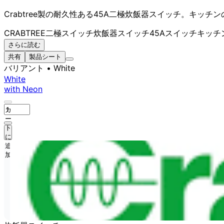
Crabtree製の耐久性ある45A二極炊飯器スイッチ。キッ
CRABTREE
二極スイッチ
炊飯器スイッチ
45Aスイッチ
キッチ
さらに読む
共有
製品シート
バリアント
• White
White
with Neon
カ
ー
ト
に
追
加